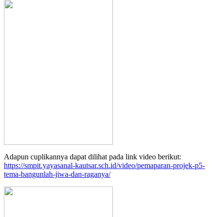
Adapun cuplikannya dapat dilihat pada link video berikut:
https://smpit.yayasanal-kautsar.sch.id/video/pemaparan-projek-p5-
tema-bangunlah-jiwa-dan-raganya/