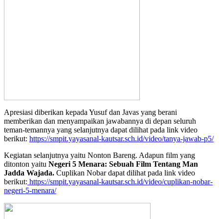
Apresiasi diberikan kepada Yusuf dan Javas yang berani
memberikan dan menyampaikan jawabannya di depan seluruh
teman-temannya yang selanjutnya dapat dilihat pada link video
berikut:
https://smpit.yayasanal-kautsar.sch.id/video/tanya-jawab-p5/
Kegiatan selanjutnya yaitu Nonton Bareng. Adapun film yang
ditonton yaitu
Negeri 5 Menara: Sebuah Film Tentang Man
Jadda Wajada.
Cuplikan Nobar dapat dilihat pada link video
berikut:
https://smpit.yayasanal-kautsar.sch.id/video/cuplikan-nobar-
negeri-5-menara/