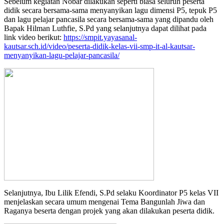
Sebelum kegiatan Nobar dilakukan seperti biasa seluruh peserta
didik secara bersama-sama menyanyikan lagu dimensi P5, tepuk P5
dan lagu pelajar pancasila secara bersama-sama yang dipandu oleh
Bapak Hilman Luthfie, S.Pd yang selanjutnya dapat dilihat pada
link video berikut:
https://smpit.yayasanal-
kautsar.sch.id/video/peserta-didik-kelas-vii-smp-it-al-kautsar-
menyanyikan-lagu-pelajar-pancasila/
Selanjutnya, Ibu Lilik Efendi, S.Pd selaku Koordinator P5 kelas VII
menjelaskan secara umum mengenai Tema Bangunlah Jiwa dan
Raganya beserta dengan projek yang akan dilakukan peserta didik.