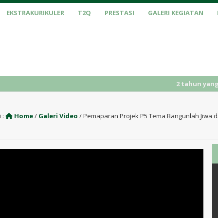
EKSTRAKURIKULER
T2Q
PRESTASI
GALERI KEGIATAN
2 tahun yang lalu
 :
Home
/
Galeri Video
/
Pemaparan Projek P5 Tema Bangunlah Jiwa 