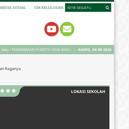
MEDIA SOSIAL
CEK KELULUSAN
/ PENERIMAAN PESERTA DIDIK BARU (PPDB) TAHUN AJARAN 2025/2026
:
- KAMIS, 06-08-2026
dan Raganya
LOKASI SEKOLAH