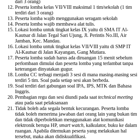
dari 3 orang)
Peserta lomba kelas VII/VIII maksimal 1 tim/sekolah (1 tim
terdiri dari 3 orang)
Peserta lomba wajib menggunakan seragam sekolah
Peserta lomba wajib membawa alat tulis.
Lokasi lomba untuk tingkat kelas IX yaitu di SMA IT Al-
Kautsar di Jalan Tegal Sari Ujung, Jl. Perintis No.III, Air
Jamban, Kec. Mandau.
Lokasi lomba untuk tingkat kelas VII/VIII yaitu di SMP IT
Al-Kautsar di Jalan Kayangan, Gang Mutiara.
Peserta lomba sudah harus ada diruangan 15 menit sebelum
perlombaan dimulai dan peserta lomba yang terlambat tanpa
keterangan dinyatakan gugur.
Lomba CC terbagi menjadi 3 sesi di mana masing-masing sesi
terdiri 5 tim. Soal pada setiap sesi akan berbeda.
Soal terdiri dari gabungan soal IPA, IPS, MTK dan Bahasa
Inggris.
Pembagian regu dan sesi diundi pada saat
technical meeting
atau pada saat pelaksanaan
Tidak boleh ada segala bentuk kecurangan. Peserta lomba
tidak boleh menerima jawaban dari orang lain yang bukan tim
dan tidak diperbolehkan menggunakan alat komunikasi
elektronik berupa HP,
smart watch
, kalkulator, buku ke dalam
ruangan. Apabila ditemukan peserta yang melakukan hal
tersebut, maka akan didiskualifikasi.