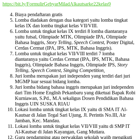
https://bit.ly/FormulirGebyarMiladAlkautsarke22kelas9
Biaya pendaftaran gratis
Lomba diadakan dengan dua kategori yaitu lomba tingkat
kelas IX dan lomba tingkat kelas VII/VIII.
Lomba untuk tingkat kelas IX terdiri 8 lomba diantaranya
yaitu futsal, Olimpiade MTK, Olimpiade IPA, Olimpiade
Bahasa Inggris,
Story Telling
,
Speech Contest
, Poster Digital,
Cerdas Cermat (IPA, IPS, MTK, Bahasa Inggris).
Lomba untuk tingkat kelas VII/VIII terdiri 7 lomba
diantaranya yaitu Cerdas Cermat (IPA, IPS, MTK, Bahasa
Inggris), Olimpiade Bahasa Inggris, Olimpiade IPS,
Story
Telling
,
Speech Contest
,
Singing Competition,
Juri lomba merupakan juri independen yang terdiri dari juri
MGMP luar sesuai bidang lomba.
Juri lomba bidang bahasa inggris merupakan juri independen
dari Tim Home English Pekanbaru yang diketuai Bapak Robi
Kurniawan, S.Pd., M.A sekaligus Dosen Pendidikan Bahasa
Inggris UIN SUSKA RIAU
Lokasi lomba untuk tingkat kelas IX yaitu di SMA IT Al-
Kautsar di Jalan Tegal Sari Ujung, Jl. Perintis No.III, Air
Jamban, Kec. Mandau.
Lokasi lomba untuk tingkat kelas VII/VIII yaitu di SMP IT
Al-Kautsar di Jalan Kayangan, Gang Mutiara.
Guru pendamping atau perwakilan sekolah wajib mengikuti