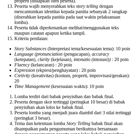
properti (disiapkan oleh peserta).
Peserta wajib menyerahkan teks
story telling
dengan
mencantumkan identitas kepada panitia sebanyak 2 rangkap
(diserahkan kepada panitia pada saat waktu pelaksanaan
lomba).
Peserta tidak diperkenankan melihat/menggunakan teks
maupun catatan apapun ketika tampil.
Kriteria penilaian:
Story Substances
(Interpretasi tema/kesesuaian tema): 10 poin
Language (pronunciation
(pengucapan)
, accuracy
(ketepatan)
, clarity
(kejelasan)
, intonatio (
intonasi)
)
: 20 poin
Fluency
(kelancaran) : 20 poin
Expression
(ekpresi/penghayatan) : 20 poin
Cretivity
(kreativitas) (kostum, properti, improvisasi/gerakan):
20
Time Management
(kesesuaian waktu): 10 poin
Lomba terdiri dari babak penyisihan dan babak final.
Peserta dengan skor tertinggi (peringkat 10 besar) di babak
penyisihan akan lolos ke babak final.
Peserta lomba yang menjadi juara diambil dari 3 nilai tertinggi
(peringkat 3 besar).
Tema dan ketentuan lomba
Story Telling
babak final akan
disampaikan pada pengumuman berikutnya bersamaan