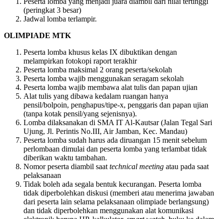
Peserta lomba yang menjadi juara diambil dari nilai tertinggi
(peringkat 3 besar)
Jadwal lomba terlampir.
OLIMPIADE MTK
Peserta lomba khusus kelas IX dibuktikan dengan
melampirkan fotokopi raport terakhir
Peserta lomba maksimal 2 orang peserta/sekolah
Peserta lomba wajib menggunakan seragam sekolah
Peserta lomba wajib membawa alat tulis dan papan ujian
Alat tulis yang dibawa kedalam ruangan hanya
pensil/bolpoin, penghapus/tipe-x, penggaris dan papan ujian
(tanpa kotak pensil/yang sejenisnya).
Lomba dilaksanakan di SMA IT Al-Kautsar (Jalan Tegal Sari
Ujung, Jl. Perintis No.III, Air Jamban, Kec. Mandau)
Peserta lomba sudah harus ada diruangan 15 menit sebelum
perlombaan dimulai dan peserta lomba yang terlambat tidak
diberikan waktu tambahan.
Nomor peserta diambil saat
technical meeting
atau pada saat
pelaksanaan
Tidak boleh ada segala bentuk kecurangan. Peserta lomba
tidak diperbolehkan diskusi (memberi atau menerima jawaban
dari peserta lain selama pelaksanaan olimpiade berlangsung)
dan tidak diperbolehkan menggunakan alat komunikasi