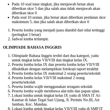
Pada 10 soal isian singkat, jika menjawab benar akan
diberikan skor 5 dan jika salah atau tidak menjawab akan
diberikan skor 0
Pada soal 10 uraian, jika benar akan diberikan penilaian skor
maksimum 5, dan jika salah akan diberikan skor 0
Peserta lomba yang menjadi juara diambil dari nilai tertinggi
(peringkat 3 besar)
Jadwal lomba terlampir.
OLIMPIADE BAHASA INGGRIS
Olimpiade Bahasa Inggris terdiri dari dua kategori, yaitu
untuk tingkat kelas VII/VIII dan tingkat kelas IX.
Peserta lomba kelas IX dan peserta lomba kelas VII/VIII
dibuktikan dengan melampirkan fotokopi raport terakhir
Peserta lomba kelas IX maksimal 2 orang peserta/sekolah
Peserta lomba kelas VII/VIII maksimal 2 orang
peserta/sekolah
Peserta lomba wajib menggunakan seragam sekolah
Peserta lomba wajib membawa alat tulis dan papan ujian.
Lokasi lomba untuk tingkat kelas IX yaitu di SMA IT Al-
Kautsar di Jalan Tegal Sari Ujung, Jl. Perintis No.III, Air
Jamban, Kec. Mandau.
Lokasi lomba untuk tingkat kelas VII/VIII yaitu di SMP IT