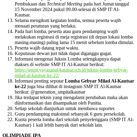
Pembukaan dan
Technical Meeting
pada hari Jumat tanggal
15 November 2024 pukul 09.00-selesai di SMP IT Al-
Kautsar.
Selama mengikuti kegiatan lomba, semua peserta wajib
menaati peraturan yang berlaku.
Pada hari lomba, peserta atau guru pendamping wajib
melakukan registrasi di meja registrasi (di depan lokasi lomba
masing-masing) paling lama 15 menit sebelum lomba dimulai.
Peserta wajib datang tepat waktu.
Keputusan dewan juri tidak dapat diganggu gugat.
Informasi mengenai Juknis Lomba selengkapnya dapat
diakses di website SMP IT Al-Kautsar berikut:
https://smpit.yayasanal-kautsar.sch.id/juknis-lomba-gebyar-
milad-al-kautsar-ke-22/
Informasi penting seputar
Lomba Gebyar Milad Al-Kautsar
ke-22
juga bisa dilihat di instagram SMP IT Al-Kautsar
berikut: @generation_smpitalkautsar
Jika terdapat teknis yang mengalami perubahan maka akan
diinformasikan dan disampaikan oleh Panitia.
Setiap sekolah dianjurkan untuk membawa suporter.
Guru pendamping maksimal sebanyak 6 guru persekolah.
Kuota peserta lomba dari sekolah penyelenggara (SMP IT Al-
Kautsar) 1 kali lebih banyak dari sekolah lain.
OLIMPIADE IPA