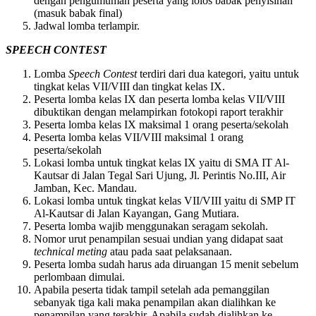
dengan pengumuman peserta yang lolos babak penyisihan
(masuk babak final)
Jadwal lomba terlampir.
SPEECH CONTEST
Lomba
Speech Contest
terdiri dari dua kategori, yaitu untuk
tingkat kelas VII/VIII dan tingkat kelas IX.
Peserta lomba kelas IX dan peserta lomba kelas VII/VIII
dibuktikan dengan melampirkan fotokopi raport terakhir
Peserta lomba kelas IX maksimal 1 orang peserta/sekolah
Peserta lomba kelas VII/VIII maksimal 1 orang
peserta/sekolah
Lokasi lomba untuk tingkat kelas IX yaitu di SMA IT Al-
Kautsar di Jalan Tegal Sari Ujung, Jl. Perintis No.III, Air
Jamban, Kec. Mandau.
Lokasi lomba untuk tingkat kelas VII/VIII yaitu di SMP IT
Al-Kautsar di Jalan Kayangan, Gang Mutiara.
Peserta lomba wajib menggunakan seragam sekolah.
Nomor urut penampilan sesuai undian yang didapat saat
technical meting
atau pada saat pelaksanaan.
Peserta lomba sudah harus ada diruangan 15 menit sebelum
perlombaan dimulai.
Apabila peserta tidak tampil setelah ada pemanggilan
sebanyak tiga kali maka penampilan akan dialihkan ke
penampilan yang terakhir. Apabila sudah dialihkan ke