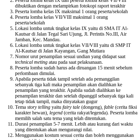
Peserta lomba kelas IX dan peserta lomba kelas VII/VIII
dibuktikan dengan melampirkan fotokopi raport terakhir
Peserta lomba kelas IX maksimal 1 orang peserta/sekolah
Peserta lomba kelas VII/VIII maksimal 1 orang
peserta/sekolah
Lokasi lomba untuk tingkat kelas IX yaitu di SMA IT Al-
Kautsar di Jalan Tegal Sari Ujung, Jl. Perintis No.III, Air
Jamban, Kec. Mandau.
Lokasi lomba untuk tingkat kelas VII/VIII yaitu di SMP IT
Al-Kautsar di Jalan Kayangan, Gang Mutiara
Nomor urut penampilan sesuai undian yang didapat saat
technical meting
atau pada saat pelaksanaan.
Peserta lomba sudah harus ada diruangan 15 menit sebelum
perlombaan dimulai.
Apabila peserta tidak tampil setelah ada pemanggilan
sebanyak tiga kali maka penampilan akan dialihkan ke
penampilan yang terakhir. Apabila sudah dialihkan ke
penampilan terakhir dan setelah dipanggil sebanyak tiga kali
tetap tidak tampil, maka dinyatakan gugur
Tema
story telling
yaitu
fairy tale
(dongeng)
, fable
(cerita fiksi
karakter hewan)
, legend
(cerita rakyat/legenda)
.
Peserta lomba
memilih salah satu tema yang telah ditentukan.
Durasi penampilan 5-7 menit. Lebih atau kurang dari waktu
yang ditentukan akan mengurangi nilai.
Menggunakan kostum sesuai cerita dan boleh menggunakan