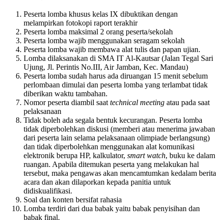
Peserta lomba khusus kelas IX dibuktikan dengan
melampirkan fotokopi raport terakhir
Peserta lomba maksimal 2 orang peserta/sekolah
Peserta lomba wajib menggunakan seragam sekolah
Peserta lomba wajib membawa alat tulis dan papan ujian.
Lomba dilaksanakan di SMA IT Al-Kautsar (Jalan Tegal Sari
Ujung, Jl. Perintis No.III, Air Jamban, Kec. Mandau)
Peserta lomba sudah harus ada diruangan 15 menit sebelum
perlombaan dimulai dan peserta lomba yang terlambat tidak
diberikan waktu tambahan.
Nomor peserta diambil saat
technical meeting
atau pada saat
pelaksanaan
Tidak boleh ada segala bentuk kecurangan. Peserta lomba
tidak diperbolehkan diskusi (memberi atau menerima jawaban
dari peserta lain selama pelaksanaan olimpiade berlangsung)
dan tidak diperbolehkan menggunakan alat komunikasi
elektronik berupa HP, kalkulator,
smart watch
, buku ke dalam
ruangan. Apabila ditemukan peserta yang melakukan hal
tersebut, maka pengawas akan mencamtumkan kedalam berita
acara dan akan dilaporkan kepada panitia untuk
didiskualifikasi.
Soal dan konten bersifat rahasia
Lomba terdiri dari dua babak yaitu babak penyisihan dan
babak final.