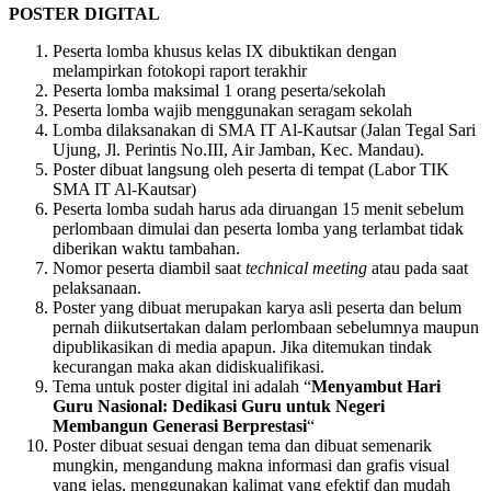
POSTER DIGITAL
Peserta lomba khusus kelas IX dibuktikan dengan
melampirkan fotokopi raport terakhir
Peserta lomba maksimal 1 orang peserta/sekolah
Peserta lomba wajib menggunakan seragam sekolah
Lomba dilaksanakan di SMA IT Al-Kautsar (Jalan Tegal Sari
Ujung, Jl. Perintis No.III, Air Jamban, Kec. Mandau).
Poster dibuat langsung oleh peserta di tempat (Labor TIK
SMA IT Al-Kautsar)
Peserta lomba sudah harus ada diruangan 15 menit sebelum
perlombaan dimulai dan peserta lomba yang terlambat tidak
diberikan waktu tambahan.
Nomor peserta diambil saat
technical meeting
atau pada saat
pelaksanaan.
Poster yang dibuat merupakan karya asli peserta dan belum
pernah diikutsertakan dalam perlombaan sebelumnya maupun
dipublikasikan di media apapun. Jika ditemukan tindak
kecurangan maka akan didiskualifikasi.
Tema untuk poster digital ini adalah “
Menyambut Hari
Guru Nasional: Dedikasi Guru untuk Negeri
Membangun Generasi Berprestasi
“
Poster dibuat sesuai dengan tema dan dibuat semenarik
mungkin, mengandung makna informasi dan grafis visual
yang jelas, menggunakan kalimat yang efektif dan mudah