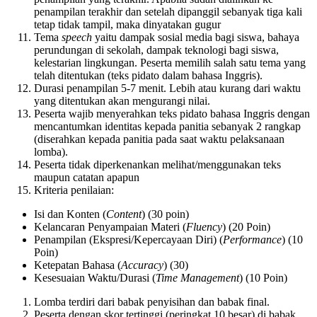
penampilan terakhir dan setelah dipanggil sebanyak tiga kali
tetap tidak tampil, maka dinyatakan gugur
Tema
speech
yaitu dampak sosial media bagi siswa, bahaya
perundungan di sekolah, dampak teknologi bagi siswa,
kelestarian lingkungan. Peserta memilih salah satu tema yang
telah ditentukan (teks pidato dalam bahasa Inggris).
Durasi penampilan 5-7 menit. Lebih atau kurang dari waktu
yang ditentukan akan mengurangi nilai.
Peserta wajib menyerahkan teks pidato bahasa Inggris dengan
mencantumkan identitas kepada panitia sebanyak 2 rangkap
(diserahkan kepada panitia pada saat waktu pelaksanaan
lomba).
Peserta tidak diperkenankan melihat/menggunakan teks
maupun catatan apapun
Kriteria penilaian:
Isi dan Konten (
Content
) (30 poin)
Kelancaran Penyampaian Materi (
Fluency
) (20 Poin)
Penampilan (Ekspresi/Kepercayaan Diri) (
Performance
) (10
Poin)
Ketepatan Bahasa (
Accuracy
) (30)
Kesesuaian Waktu/Durasi (
Time Management
) (10 Poin)
Lomba terdiri dari babak penyisihan dan babak final.
Peserta dengan skor tertinggi (peringkat 10 besar) di babak