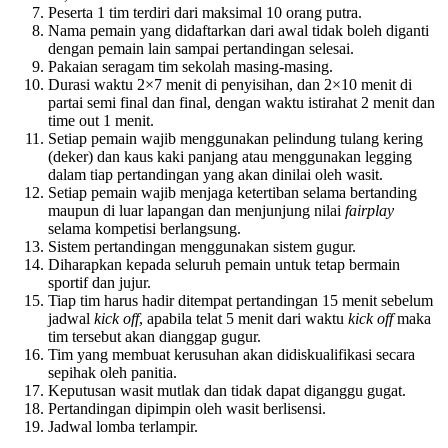
Peserta 1 tim terdiri dari maksimal 10 orang putra.
Nama pemain yang didaftarkan dari awal tidak boleh diganti
dengan pemain lain sampai pertandingan selesai.
Pakaian seragam tim sekolah masing-masing.
Durasi waktu 2×7 menit di penyisihan, dan 2×10 menit di
partai semi final dan final, dengan waktu istirahat 2 menit dan
time out 1 menit.
Setiap pemain wajib menggunakan pelindung tulang kering
(deker) dan kaus kaki panjang atau menggunakan legging
dalam tiap pertandingan yang akan dinilai oleh wasit.
Setiap pemain wajib menjaga ketertiban selama bertanding
maupun di luar lapangan dan menjunjung nilai
fairplay
selama kompetisi berlangsung.
Sistem pertandingan menggunakan sistem gugur.
Diharapkan kepada seluruh pemain untuk tetap bermain
sportif dan jujur.
Tiap tim harus hadir ditempat pertandingan 15 menit sebelum
jadwal
kick off
, apabila telat 5 menit dari waktu
kick off
maka
tim tersebut akan dianggap gugur.
Tim yang membuat kerusuhan akan didiskualifikasi secara
sepihak oleh panitia.
Keputusan wasit mutlak dan tidak dapat diganggu gugat.
Pertandingan dipimpin oleh wasit berlisensi.
Jadwal lomba terlampir.