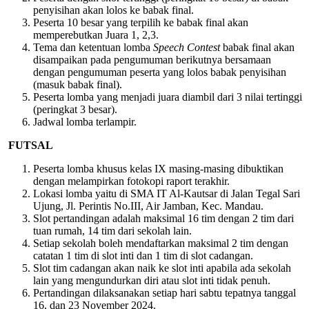
penyisihan akan lolos ke babak final.
Peserta 10 besar yang terpilih ke babak final akan
memperebutkan Juara 1, 2,3.
Tema dan ketentuan lomba
Speech Contest
babak final akan
disampaikan pada pengumuman berikutnya bersamaan
dengan pengumuman peserta yang lolos babak penyisihan
(masuk babak final).
Peserta lomba yang menjadi juara diambil dari 3 nilai tertinggi
(peringkat 3 besar).
Jadwal lomba terlampir.
FUTSAL
Peserta lomba khusus kelas IX masing-masing dibuktikan
dengan melampirkan fotokopi raport terakhir.
Lokasi lomba yaitu di SMA IT Al-Kautsar di Jalan Tegal Sari
Ujung, Jl. Perintis No.III, Air Jamban, Kec. Mandau.
Slot pertandingan adalah maksimal 16 tim dengan 2 tim dari
tuan rumah, 14 tim dari sekolah lain.
Setiap sekolah boleh mendaftarkan maksimal 2 tim dengan
catatan 1 tim di slot inti dan 1 tim di slot cadangan.
Slot tim cadangan akan naik ke slot inti apabila ada sekolah
lain yang mengundurkan diri atau slot inti tidak penuh.
Pertandingan dilaksanakan setiap hari sabtu tepatnya tanggal
16, dan 23 November 2024.