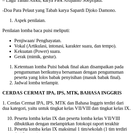
– Lagu Tanah Airku, karya Piek Ardjianto Soeprijadi.
-Doa Para Pelaut yang Tabah karya Sapardi Djoko Damono.
Aspek penilaian.
Penilaian lomba baca puisi meliputi:
Penjiwaan/ Penghayatan.
Vokal (Artikulasi, intonasi, karakter suara, dan tempo).
Kekuatan (Power) suara.
Gerak (mimik, gestur).
Ketentuan lomba Puisi babak final akan disampaikan pada
pengumuman berikutnya bersamaan dengan pengumuman
peserta yang lolos babak penyisihan (masuk babak final).
Jadwal lomba terlampir.
CERDAS CERMAT IPA, IPS, MTK, BAHASA INGGRIS
1. Cerdas Cermat IPA, IPS, MTK dan Bahasa Inggris terdiri dari
dua kategori, yaitu untuk tingkat kelas VII/VIII dan tingkat kelas IX.
Peserta lomba kelas IX dan peserta lomba kelas VII/VIII
dibuktikan dengan melampirkan fotokopi raport terakhir
Peserta lomba kelas IX maksimal 1 tim/sekolah (1 tim terdiri