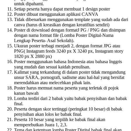
untuk dipahami.
Setiap peserta hanya dapat membuat 1 design poster
Poster dibuat menggunakan aplikasi CANVA
Tidak dibenarkan menggunakan template yang sudah ada dari
canva (harus di kreasikan dengan kreatifitas sendiri)
Poster di download dengan formatJ PG / PNG dan disimpan
dengan nama format file (Lomba Poster Digital-Nama
Lengkap Peserta- Asal Sekolah).
Ukuran poster terbagi menjadi 2, dengan format JPG atau
PNG( Instagram feeds 3240 px X 3240 px, Instagram story
1820 px X 2880 px)
Poster menggunakan bahasa Indonesia atau bahasa Inggris
yang mudah dan sesuai kaidah penulisan.
Kalimat yang terkandung di dalam poster tidak mengandung
unsur SARA, pornografi, sadisme atau hal-hal yang bersifat
merendahkan atau melecehkan pihak lain.
Poster harus memuat nama peserta yang terletak di pojok
kanan bawah
Lomba terdiri dari 2 babak yaitu babak penyisihan dan babak
final.
Peserta dengan skor tertinggi (peringkat 10 besar) di babak
penyisihan akan lolos ke babak final.
Peserta 10 besar yang terpilih ke babak final akan
memperebutkan Juara 1, 2,3.
Tema dan ketentuan lomba Poster Digital babak final akan