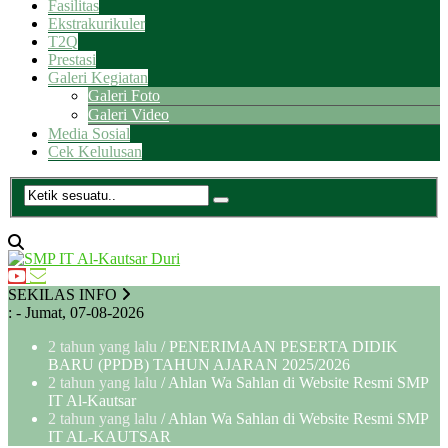
Fasilitas
Ekstrakurikuler
T2Q
Prestasi
Galeri Kegiatan
Galeri Foto
Galeri Video
Media Sosial
Cek Kelulusan
SEKILAS INFO
:
- Jumat, 07-08-2026
2 tahun yang lalu
/ PENERIMAAN PESERTA DIDIK
BARU (PPDB) TAHUN AJARAN 2025/2026
2 tahun yang lalu
/ Ahlan Wa Sahlan di Website Resmi SMP
IT Al-Kautsar
2 tahun yang lalu
/ Ahlan Wa Sahlan di Website Resmi SMP
IT AL-KAUTSAR