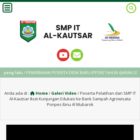
yang lalu
/ PENERIMAAN PESERTA DIDIK BARU (PPDB) TAHUN AJARAN 2025/
Anda ada di :
Home
/
Galeri Video
/
Peserta Pelatihan dari SMP IT
Al-Kautsar Ikuti Kunjungan Edukasi ke Bank Sampah Agrowisata
Ponpes Ibnu Al Mubarok