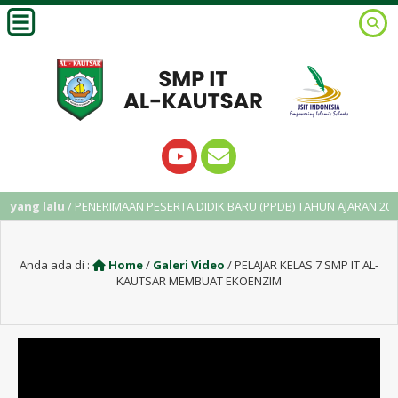
yang lalu
/ PENERIMAAN PESERTA DIDIK BARU (PPDB) TAHUN AJARAN 2025
Anda ada di :
Home
/
Galeri Video
/
PELAJAR KELAS 7 SMP IT AL-
KAUTSAR MEMBUAT EKOENZIM