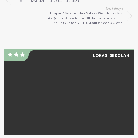
PEMILU RAYA SMP IT AL-KAUTSAR 2023
Setelahnya
Ucapan "Selamat dan Sukses Wisuda Tahfidz
Al-Quran" Angkatan ke XII dari kepala sekolah
se lingkungan YPIT Al-Kautsar dan Al-Fatih
LOKASI SEKOLAH