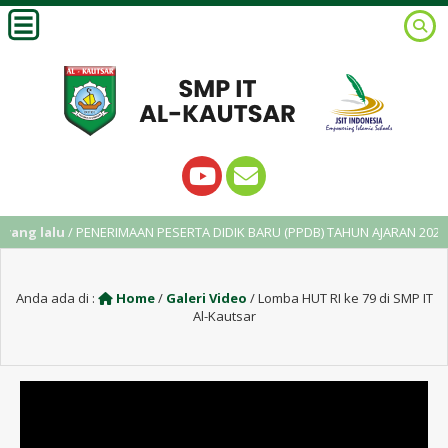
ang lalu
/ PENERIMAAN PESERTA DIDIK BARU (PPDB) TAHUN AJARAN 2025/2
Anda ada di :
Home
/
Galeri Video
/
Lomba HUT RI ke 79 di SMP IT
Al-Kautsar