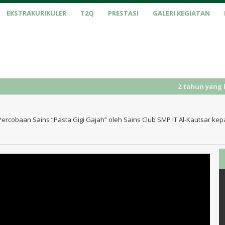
EKSTRAKURIKULER
T2Q
PRESTASI
GALERI KEGIATAN
2 tahun yang lalu
/
rcobaan Sains “Pasta Gigi Gajah” oleh Sains Club SMP IT Al-Kautsar kepad