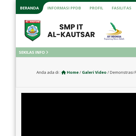
BERANDA
INFORMASI PPDB
PROFIL
FASILITAS
SEKILAS INFO
Anda ada di :
Home
/
Galeri Video
/
Demonstrasi Pe