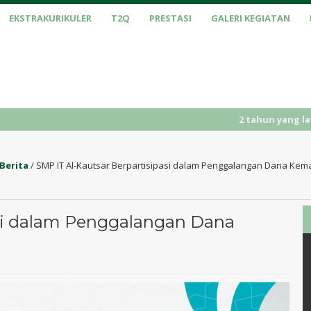
EKSTRAKURIKULER
T2Q
PRESTASI
GALERI KEGIATAN
2 tahun yang lalu
/ PENER
Berita
/
SMP IT Al-Kautsar Berpartisipasi dalam Penggalangan Dana Kem
asi dalam Penggalangan Dana