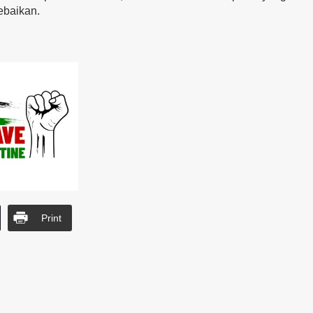
ebaikan.
Print