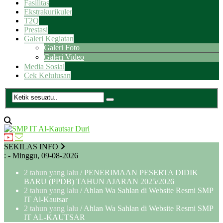
Fasilitas
Ekstrakurikuler
T2Q
Prestasi
Galeri Kegiatan
Galeri Foto
Galeri Video
Media Sosial
Cek Kelulusan
SEKILAS INFO
:
- Minggu, 09-08-2026
2 tahun yang lalu
/ PENERIMAAN PESERTA DIDIK
BARU (PPDB) TAHUN AJARAN 2025/2026
2 tahun yang lalu
/ Ahlan Wa Sahlan di Website Resmi SMP
IT Al-Kautsar
2 tahun yang lalu
/ Ahlan Wa Sahlan di Website Resmi SMP
IT AL-KAUTSAR