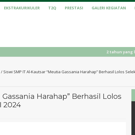
EKSTRAKURIKULER
T2Q
PRESTASI
GALERI KEGIATAN
2 tahun yang lalu
/ PENER
/
Siswi SMP IT Al-Kautsar “Meutia Gassania Harahap” Berhasil Lolos Selek
a Gassania Harahap” Berhasil Lolos
I 2024