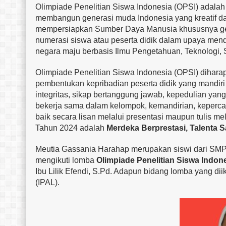
Olimpiade Penelitian Siswa Indonesia (OPSI) adalah
membangun generasi muda Indonesia yang kreatif da
mempersiapkan Sumber Daya Manusia khususnya gen
numerasi siswa atau peserta didik dalam upaya men
negara maju berbasis Ilmu Pengetahuan, Teknologi,
Olimpiade Penelitian Siswa Indonesia (OPSI) diha
pembentukan kepribadian peserta didik yang mandiri
integritas, sikap bertanggung jawab, kepedulian yan
bekerja sama dalam kelompok, kemandirian, kepercay
baik secara lisan melalui presentasi maupun tulis m
Tahun 2024 adalah
Merdeka Berprestasi, Talenta S
Meutia Gassania Harahap merupakan siswi dari SMP IT
mengikuti lomba
Olimpiade Penelitian Siswa Indon
Ibu Lilik Efendi, S.Pd. Adapun bidang lomba yang di
(IPAL).