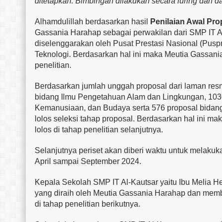
ditetapkan. Bimbingan dilakukan secara luring dan d
Alhamdulillah berdasarkan hasil
Penilaian Awal Pro
Gassania Harahap sebagai perwakilan dari SMP IT Al
diselenggarakan oleh Pusat Prestasi Nasional (Pus
Teknologi. Berdasarkan hal ini maka Meutia Gassani
penelitian.
Berdasarkan jumlah unggah proposal dari laman res
bidang Ilmu Pengetahuan Alam dan Lingkungan, 1030
Kemanusiaan, dan Budaya serta 576 proposal bidang
lolos seleksi tahap proposal. Berdasarkan hal ini ma
lolos di tahap penelitian selanjutnya.
Selanjutnya periset akan diberi waktu untuk melakuk
April sampai September 2024.
Kepala Sekolah SMP IT Al-Kautsar yaitu Ibu Melia H
yang diraih oleh Meutia Gassania Harahap dan memb
di tahap penelitian berikutnya.