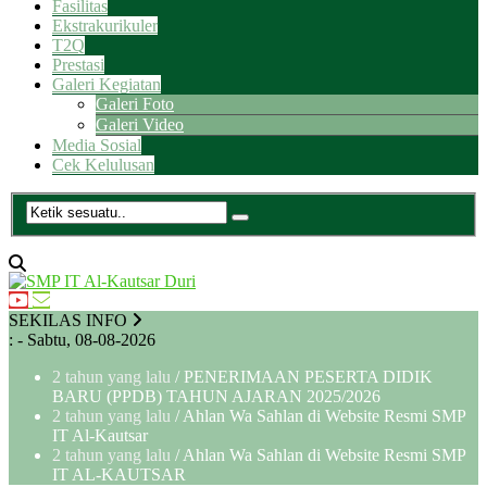
Fasilitas
Ekstrakurikuler
T2Q
Prestasi
Galeri Kegiatan
Galeri Foto
Galeri Video
Media Sosial
Cek Kelulusan
SEKILAS INFO
:
- Sabtu, 08-08-2026
2 tahun yang lalu
/ PENERIMAAN PESERTA DIDIK
BARU (PPDB) TAHUN AJARAN 2025/2026
2 tahun yang lalu
/ Ahlan Wa Sahlan di Website Resmi SMP
IT Al-Kautsar
2 tahun yang lalu
/ Ahlan Wa Sahlan di Website Resmi SMP
IT AL-KAUTSAR