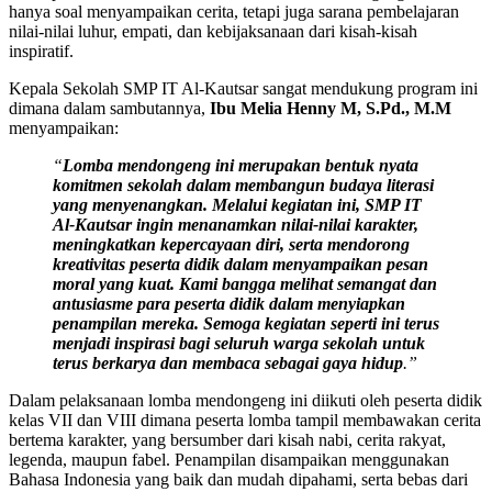
hanya soal menyampaikan cerita, tetapi juga sarana pembelajaran
nilai-nilai luhur, empati, dan kebijaksanaan dari kisah-kisah
inspiratif.
Kepala Sekolah SMP IT Al-Kautsar sangat mendukung program ini
dimana dalam sambutannya,
Ibu Melia Henny M, S.Pd., M.M
menyampaikan:
“
Lomba mendongeng ini merupakan bentuk nyata
komitmen sekolah dalam membangun budaya literasi
yang menyenangkan. Melalui kegiatan ini, SMP IT
Al-Kautsar ingin menanamkan nilai-nilai karakter,
meningkatkan kepercayaan diri, serta mendorong
kreativitas peserta didik dalam menyampaikan pesan
moral yang kuat. Kami bangga melihat semangat dan
antusiasme para peserta didik dalam menyiapkan
penampilan mereka. Semoga kegiatan seperti ini terus
menjadi inspirasi bagi seluruh warga sekolah untuk
terus berkarya dan membaca sebagai gaya hidup
.”
Dalam pelaksanaan lomba mendongeng ini diikuti oleh peserta didik
kelas VII dan VIII dimana peserta lomba tampil membawakan cerita
bertema karakter, yang bersumber dari kisah nabi, cerita rakyat,
legenda, maupun fabel. Penampilan disampaikan menggunakan
Bahasa Indonesia yang baik dan mudah dipahami, serta bebas dari