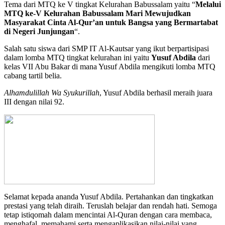
Tema dari MTQ ke V tingkat Kelurahan Babussalam yaitu “
Melalui
MTQ ke-V Kelurahan Babussalam Mari Mewujudkan
Masyarakat Cinta Al-Qur’an untuk Bangsa yang Bermartabat
di Negeri Junjungan
“.
Salah satu siswa dari SMP IT Al-Kautsar yang ikut berpartisipasi
dalam lomba MTQ tingkat kelurahan ini yaitu
Yusuf Abdila
dari
kelas VII Abu Bakar di mana Yusuf Abdila mengikuti lomba MTQ
cabang tartil belia.
Alhamdulillah Wa Syukurillah
, Yusuf Abdila berhasil meraih juara
III dengan nilai 92.
Selamat kepada ananda Yusuf Abdila. Pertahankan dan tingkatkan
prestasi yang telah diraih. Teruslah belajar dan rendah hati. Semoga
tetap istiqomah dalam mencintai Al-Quran dengan cara membaca,
menghafal, memahami serta mengaplikasikan nilai-nilai yang