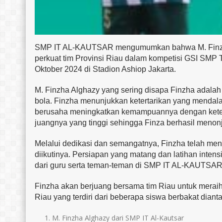
SMP IT AL-KAUTSAR mengumumkan bahwa M. Finzha Al
perkuat tim Provinsi Riau dalam kompetisi GSI SMP 
Oktober 2024 di Stadion Ashiop Jakarta.
M. Finzha Alghazy yang sering disapa Finzha adalah
bola. Finzha menunjukkan ketertarikan yang mendalam
berusaha meningkatkan kemampuannya dengan keter
juangnya yang tinggi sehingga Finza berhasil menonj
Melalui dedikasi dan semangatnya, Finzha telah m
diikutinya. Persiapan yang matang dan latihan intens
dari guru serta teman-teman di SMP IT AL-KAUTSA
Finzha akan berjuang bersama tim Riau untuk meraih p
Riau yang terdiri dari beberapa siswa berbakat diant
M. Finzha Alghazy dari SMP IT Al-Kautsar