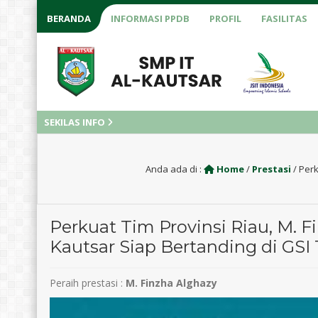
BERANDA
INFORMASI PPDB
PROFIL
FASILITAS
SEKILAS INFO
Anda ada di :
Home
/
Prestasi
/
Perk
Perkuat Tim Provinsi Riau, M. F
Kautsar Siap Bertanding di GSI
Peraih prestasi :
M. Finzha Alghazy