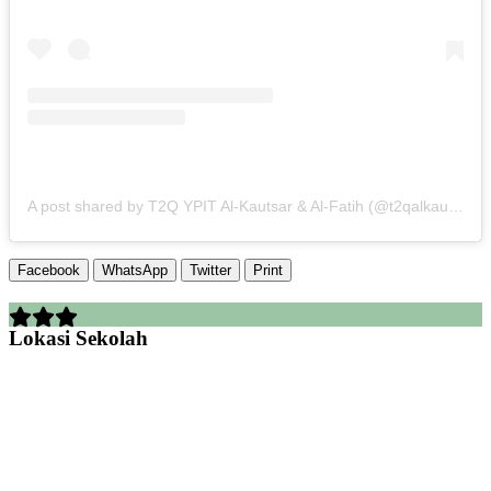
A post shared by T2Q YPIT Al-Kautsar & Al-Fatih (@t2qalkautsar_alfatih)
Facebook
WhatsApp
Twitter
Print
Lokasi Sekolah