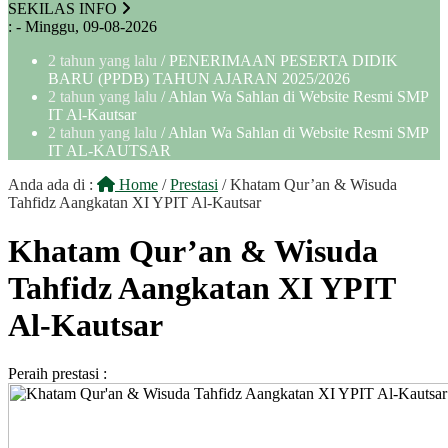
SEKILAS INFO
:
- Minggu, 09-08-2026
2 tahun yang lalu
/ PENERIMAAN PESERTA DIDIK
BARU (PPDB) TAHUN AJARAN 2025/2026
2 tahun yang lalu
/ Ahlan Wa Sahlan di Website Resmi SMP
IT Al-Kautsar
2 tahun yang lalu
/ Ahlan Wa Sahlan di Website Resmi SMP
IT AL-KAUTSAR
Anda ada di :
Home
/
Prestasi
/
Khatam Qur’an & Wisuda
Tahfidz Aangkatan XI YPIT Al-Kautsar
Khatam Qur’an & Wisuda
Tahfidz Aangkatan XI YPIT
Al-Kautsar
Peraih prestasi :