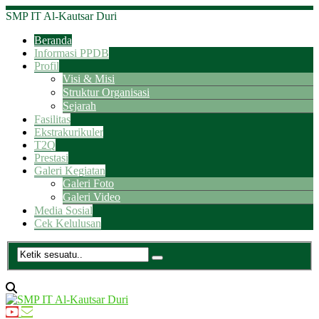
SMP IT Al-Kautsar Duri
Beranda
Informasi PPDB
Profil
Visi & Misi
Struktur Organisasi
Sejarah
Fasilitas
Ekstrakurikuler
T2Q
Prestasi
Galeri Kegiatan
Galeri Foto
Galeri Video
Media Sosial
Cek Kelulusan