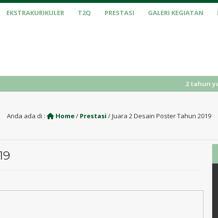
EKSTRAKURIKULER
T2Q
PRESTASI
GALERI KEGIATAN
2 tahun yang lalu
/
Anda ada di :
Home
/
Prestasi
/
Juara 2 Desain Poster Tahun 2019
19