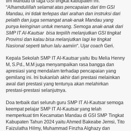
tim Mandau di laga GSI tingkat kabupaten ini.
“
Alhamdulillah selamat atas pencapaian dari tim GSI
Mandau, ini tidak terlepas dari arahan dan instruksi dari
pelatih dan juga semangat anak-anak Mandau yang
punya keinginan untuk menang. Semoga anak-anak dari
SMP IT Al-Kautsar bisa terpilih melanjutkan GSI tingkat
Provinsi dan kalau bisa melanjutkan lagi ke tingkat
Nasional seperti tahun lalu aamiin
“. Ujar
coach
Geri.
Kepala Sekolah SMP IT Al-Kautsar yaitu Ibu Melia Henny
M, S.Pd., M.M juga menyampaikan rasa bangga dan
apresiasi yang mendalam terhadap pencapaian yang
gemilang ini. Ini bukanlah akhir dari prestasi melainkan
awal dari prestasi yang tentunya akan melahirkan
prestasi-prestasi selanjutnya.
Doa terbaik dari seluruh guru SMP IT Al-Kautsar semoga
keempat pelajar SMP IT Al-Kautsar yang telah
memperkuat tim Kecamatan Mandau di GSI SMP Tingkat
Kabupaten Tahun 2024 yaitu Ahmed Bakeabe Jemsi, Tito
Faizulatha Hilmy, Muhammad Finzha Alghazy dan