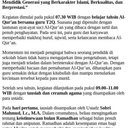
Mendidik Generasi yang Berkarakter Islami, Berkualitas, dan
Berprestasi.”
Kegiatan dimulai pada pukul
07.30 WIB
dengan
belajar tahsin Al-
Qur’an bersama guru T2Q
. Suasana pagi dipenuhi dengan
lantunan ayat-ayat suci Al-Qur’an yang dibaca dengan tartil dan
penuh penghayatan. Pada sesi ini, para guru dan karyawan
memperbaiki makhraj huruf, tajwid, serta kelancaran membaca Al-
Qur’an.
Momentum ini menjadi pengingat bahwa seorang pendidik di
sekolah Islam tidak hanya mengajarkan ilmu pengetahuan, tetapi
juga menjadi teladan dalam berinteraksi dengan Al-Qur’an. Dengan
memperbaiki bacaan dan pemahaman Al-Qur’an, diharapkan para
guru semakin dekat dengan kitabullah dan mampu menularkan
kecintaan tersebut kepada para murid.
Setelah sesi tahsin, kegiatan dilanjutkan pada pukul
09.00–11.00
WIB
dengan
tausiah dan ceramah agama
yang disampaikan oleh
para ustadz.
Pada
hari pertama
, tausiah disampaikan oleh Ustadz
Sobri
Mahmud
, Lc., M.A.
Dalam ceramahnya, beliau mengingatkan
tentang
keistimewaan bulan Ramadhan
sebagai bulan penuh
rahmat dan ampunan. Ramadhan adalah kesempatan emas bagi