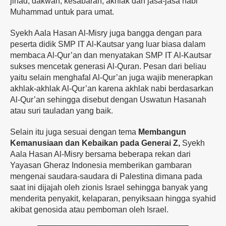
jihad, dakwah, kesabaran, akhlak dan jasa-jasa nabi
Muhammad untuk para umat.
Syekh Aala Hasan Al-Misry juga bangga dengan para
peserta didik SMP IT Al-Kautsar yang luar biasa dalam
membaca Al-Qur’an dan menyatakan SMP IT Al-Kautsar
sukses mencetak generasi Al-Quran. Pesan dari beliau
yaitu selain menghafal Al-Qur’an juga wajib menerapkan
akhlak-akhlak Al-Qur’an karena akhlak nabi berdasarkan
Al-Qur’an sehingga disebut dengan Uswatun Hasanah
atau suri tauladan yang baik.
Selain itu juga sesuai dengan tema
Membangun
Kemanusiaan dan Kebaikan pada Generai Z,
Syekh
Aala Hasan Al-Misry bersama beberapa rekan dari
Yayasan Gheraz Indonesia memberikan gambaran
mengenai saudara-saudara di Palestina dimana pada
saat ini dijajah oleh zionis Israel sehingga banyak yang
menderita penyakit, kelaparan, penyiksaan hingga syahid
akibat genosida atau pemboman oleh Israel.