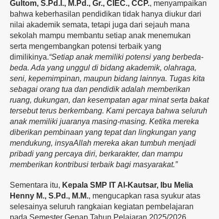
Gultom, S.Pd.I., M.Pd., Gr., CIEC., CCP.
, menyampaikan
bahwa keberhasilan pendidikan tidak hanya diukur dari
nilai akademik semata, tetapi juga dari sejauh mana
sekolah mampu membantu setiap anak menemukan
serta mengembangkan potensi terbaik yang
dimilikinya.
“Setiap anak memiliki potensi yang berbeda-
beda. Ada yang unggul di bidang akademik, olahraga,
seni, kepemimpinan, maupun bidang lainnya. Tugas kita
sebagai orang tua dan pendidik adalah memberikan
ruang, dukungan, dan kesempatan agar minat serta bakat
tersebut terus berkembang. Kami percaya bahwa seluruh
anak memiliki juaranya masing-masing. Ketika mereka
diberikan pembinaan yang tepat dan lingkungan yang
mendukung, insyaAllah mereka akan tumbuh menjadi
pribadi yang percaya diri, berkarakter, dan mampu
memberikan kontribusi terbaik bagi masyarakat.”
Sementara itu,
Kepala SMP IT Al-Kautsar, Ibu Melia
Henny M., S.Pd., M.M.
, mengucapkan rasa syukur atas
selesainya seluruh rangkaian kegiatan pembelajaran
pada Semester Genap Tahun Pelajaran 2025/2026.