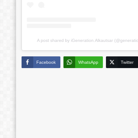
A post shared by iGeneration.Alkautsar (@generati
Facebook
WhatsApp
Twitter