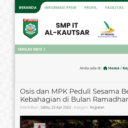
BERANDA
INFORMASI PPDB
PROFIL
FASILITAS
SEKILAS INFO
Anda ada di :
Home
/
Ke
Osis dan MPK Peduli Sesama B
Kebahagian di Bulan Ramadha
Diterbitkan :
Sabtu, 23 Apr 2022
- Kategori :
Kegiatan