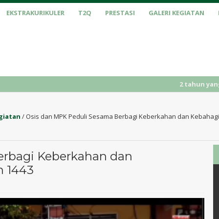
EKSTRAKURIKULER
T2Q
PRESTASI
GALERI KEGIATAN
2 tahun yang lalu
/ P
giatan
/
Osis dan MPK Peduli Sesama Berbagi Keberkahan dan Kebahagi
erbagi Keberkahan dan
n 1443