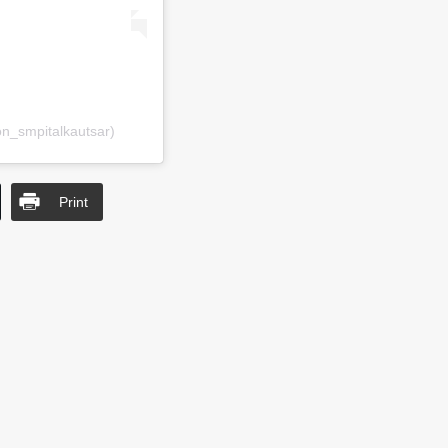
on_smpitalkautsar)
Print