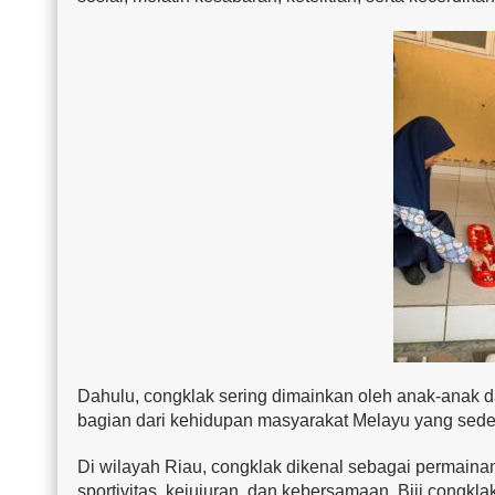
Dahulu, congklak sering dimainkan oleh anak-anak d
bagian dari kehidupan masyarakat Melayu yang sed
Di wilayah Riau, congklak dikenal sebagai permainan
sportivitas, kejujuran, dan kebersamaan. Biji congkla