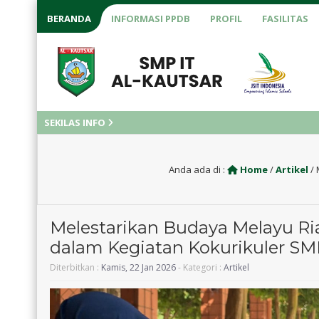
BERANDA
INFORMASI PPDB
PROFIL
FASILITAS
SEKILAS INFO
Anda ada di :
Home
/
Artikel
/
Melestarikan Budaya Melayu Ri
dalam Kegiatan Kokurikuler SMP
Diterbitkan :
Kamis, 22 Jan 2026
- Kategori :
Artikel