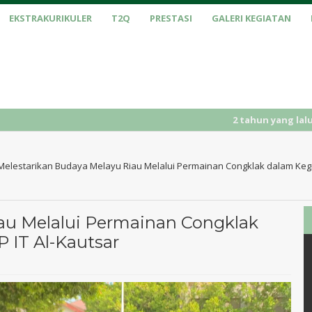
EKSTRAKURIKULER
T2Q
PRESTASI
GALERI KEGIATAN
2 tahun yang lalu
/ PENERIMAAN PES
Melestarikan Budaya Melayu Riau Melalui Permainan Congklak dalam Kegia
au Melalui Permainan Congklak
 IT Al-Kautsar