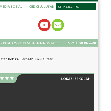
MEDIA SOSIAL
CEK KELULUSAN
ERTA DIDIK BARU (PPDB) TAHUN AJARAN 2025/2026
:
- KAMIS, 06-08-2026
2 tahun yang
tan Kokurikuler SMP IT Al-Kautsar
LOKASI SEKOLAH