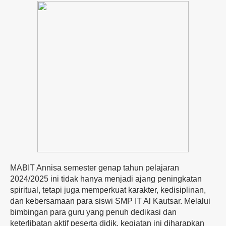
MABIT
Annisa
semester
genap
tahun
pelajaran
2024/
2025
ini
tidak
hanya
menjadi
ajang
peningkatan
spiritual,
tetapi
juga
memperkuat
karakter,
kedisiplinan,
dan
kebersamaan
para
siswi
SMP
IT
Al
Kautsar.
Melalui
bimbingan
para
guru
yang
penuh
dedikasi
dan
keterlibatan
aktif
peserta didik,
kegiatan
ini
diharapkan