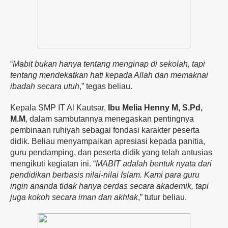
“
Mabit
bukan
hanya
tentang
menginap
di
sekolah,
tapi
tentang
mendekatkan
hati
kepada
Allah
dan
memaknai
ibadah
secara
utuh
,”
tegas
beliau.
Kepala
SMP
IT
Al
Kautsar,
Ibu
Melia
Henny
M,
S.
Pd,
M.
M
,
dalam
sambutannya
menegaskan
pentingnya
pembinaan
ruhiyah
sebagai
fondasi
karakter peserta
didik
.
Beliau
menyampaikan
apresiasi
kepada
panitia,
guru
pendamping,
dan
peserta
didik
yang
telah
antusias
mengikuti
kegiatan
ini. “
MABIT
adalah
bentuk
nyata
dari
pendidikan
berbasis
nilai-
nilai
Islam.
Kami para guru
ingin ananda
tidak
hanya
cerdas
secara
akademik,
tapi
juga
kokoh
secara
iman
dan
akhlak
,”
tutur
beliau.