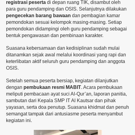
registrasi
peserta
di
depan
ruang
TIK,
disambut
oleh
para
guru
pendamping
dan
OSIS.
Selanjutnya
dilakukan
pengecekan
barang
bawaan
dan
pembagian
kamar
pemondokan
sesuai
kelompok
masing-
masing. Setiap
pemondokan didampingi oleh guru pendamping sebagai
bentuk pengawasan dan pembinaan karakter.
Suasana
kebersamaan
dan
kedisiplinan
sudah
mulai
ditanamkan
sejak
awal
melalui
koordinasi
yang
rapi
dan
keterlibatan
aktif
seluruh
guru
pendamping
dan
anggota
OSIS.
Setelah
semua
peserta
bersiap,
kegiatan
dilanjutkan
dengan
pembukaan
resmi
MABIT
.
Acara
pembukaan
meliputi
pembacaan
ayat
suci
Al-
Qur’an,
laporan
panitia,
sambutan
dari
Kepala
SMP
IT
Al
Kautsar
dan
pihak
yayasan,
serta
doa
penutup.
Suasana
khidmat
dan
penuh
semangat
tampak
dari
antusiasme
peserta
menyambut
kegiatan
ini.