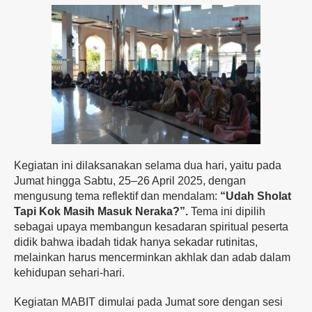
Kegiatan
ini
dilaksanakan
selama
dua
hari,
yaitu
pada
Jumat
hingga
Sabtu,
25–
26
April
2025,
dengan
mengusung
tema
reflektif
dan
mendalam:
“
Udah
Sholat
Tapi
Kok
Masih
Masuk
Neraka?”.
Tema
ini
dipilih
sebagai
upaya
membangun
kesadaran
spiritual peserta
didik
bahwa
ibadah
tidak
hanya
sekadar
rutinitas,
melainkan
harus
mencerminkan
akhlak
dan
adab
dalam
kehidupan
sehari-
hari.
Kegiatan
MABIT
dimulai
pada
Jumat
sore
dengan
sesi