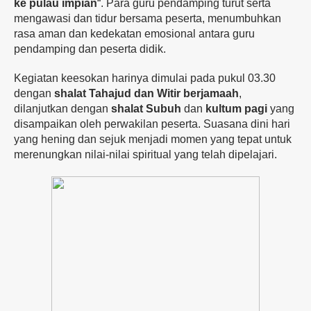
ke
pulau
impian
“.
Para
guru
pendamping
turut
serta
mengawasi
dan
tidur
bersama
peserta,
menumbuhkan
rasa
aman
dan
kedekatan
emosional
antara
guru
pendamping
dan peserta didik.
Kegiatan
keesokan
harinya
dimulai
pada
pukul
03.30
dengan
shalat
Tahajud
dan
Witir
berjamaah
,
dilanjutkan
dengan
shalat
Subuh
dan
kultum
pagi
yang
disampaikan
oleh
perwakilan
peserta.
Suasana
dini
hari
yang
hening
dan
sejuk
menjadi
momen
yang
tepat
untuk
merenungkan
nilai-
nilai
spiritual
yang
telah
dipelajari.