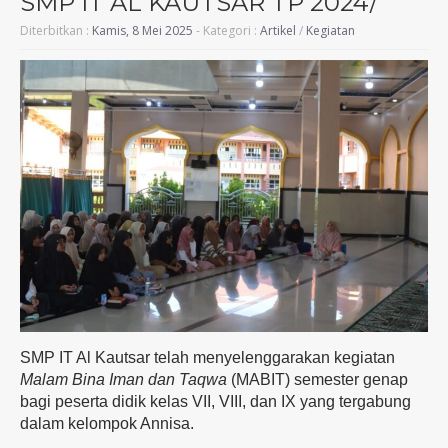
SMP IT AL KAUTSAR TP 2024/
Diterbitkan :
Kamis, 8 Mei 2025
- Kategori :
Artikel
/
Kegiatan
SMP
IT
Al
Kautsar
telah
menyelenggarakan
kegiatan
Malam
Bina
Iman
dan
Taqwa
(
MABIT)
semester
genap
bagi peserta didik
kelas
VII,
VIII,
dan
IX
yang
tergabung
dalam
kelompok
Annisa.