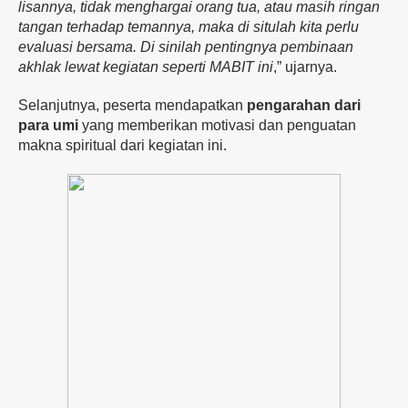
lisannya,
tidak
menghargai
orang
tua,
atau
masih
ringan
tangan
terhadap
temannya,
maka
di
situlah
kita
perlu
evaluasi
bersama.
Di
sinilah
pentingnya
pembinaan
akhlak
lewat
kegiatan
seperti
MABIT ini
,”
ujarnya.
Selanjutnya,
peserta
mendapatkan
pengarahan
dari
para
umi
yang
memberikan
motivasi
dan
penguatan
makna
spiritual
dari
kegiatan
ini.