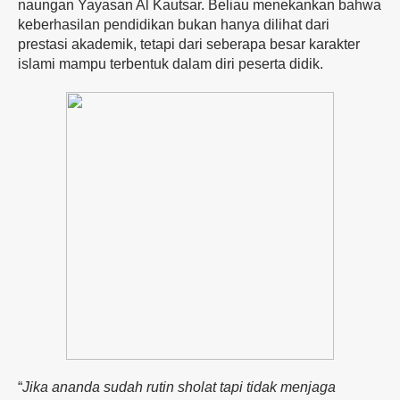
naungan
Yayasan
Al
Kautsar.
Beliau
menekankan
bahwa
keberhasilan
pendidikan
bukan
hanya
dilihat
dari
prestasi
akademik,
tetapi
dari
seberapa
besar
karakter
islami
mampu
terbentuk
dalam
diri
peserta
didik.
“
Jika ananda
sudah
rutin
sholat
tapi
tidak
menjaga