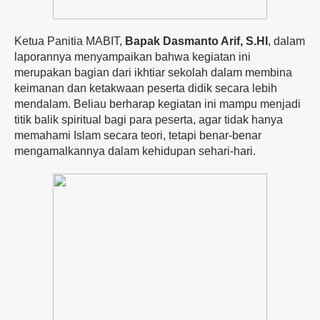
Ketua
Panitia
MABIT,
Bapak
Dasmanto
Arif,
S.
HI
, dalam
laporannya
menyampaikan
bahwa
kegiatan
ini
merupakan
bagian
dari
ikhtiar
sekolah
dalam
membina
keimanan
dan
ketakwaan peserta didik
secara
lebih
mendalam.
Beliau
berharap
kegiatan
ini
mampu
menjadi
titik
balik
spiritual
bagi
para
peserta,
agar
tidak
hanya
memahami
Islam
secara
teori,
tetapi
benar-
benar
mengamalkannya
dalam
kehidupan
sehari-
hari.