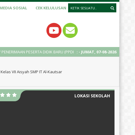
MEDIA SOSIAL
CEK KELULUSAN
PESERTA DIDIK BARU (PPDB) TAHUN AJARAN 2025/2026
:
- JUMAT, 07-08-2026
2 tahun y
Kelas VII Aisyah SMP IT Al-Kautsar
LOKASI SEKOLAH