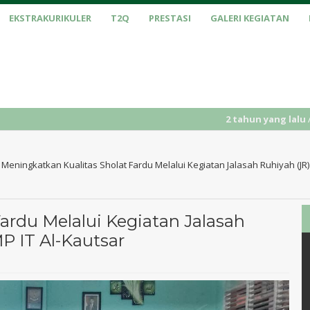
EKSTRAKURIKULER
T2Q
PRESTASI
GALERI KEGIATAN
2 tahun yang lalu
/ PENERIMAAN 
/
Meningkatkan Kualitas Sholat Fardu Melalui Kegiatan Jalasah Ruhiyah (JR) 
ardu Melalui Kegiatan Jalasah
MP IT Al-Kautsar