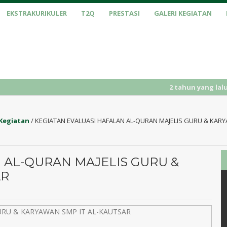
EKSTRAKURIKULER
T2Q
PRESTASI
GALERI KEGIATAN
2 tahun yang lalu
/ PENERIMAA
Kegiatan
/
KEGIATAN EVALUASI HAFALAN AL-QURAN MAJELIS GURU & KARY
 AL-QURAN MAJELIS GURU &
AR