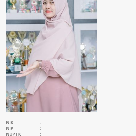
NIK
:
NIP
:
NUPTK
: