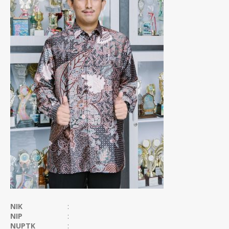
NIK
:
NIP
:
NUPTK
: