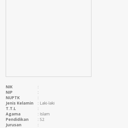
NIK
:
NIP
:
NUPTK
:
Jenis Kelamin
: Laki-laki
T.T.L
:
Agama
: Islam
Pendidikan
: S2
Jurusan
: