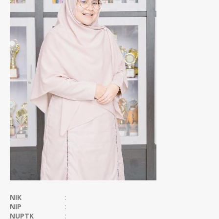
NIK
:
NIP
:
NUPTK
: