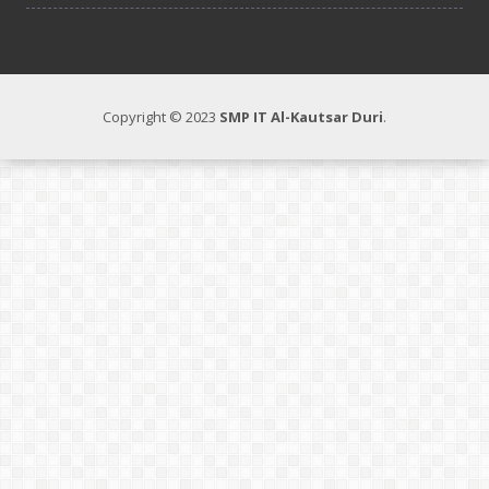
Copyright © 2023
SMP IT Al-Kautsar Duri
.