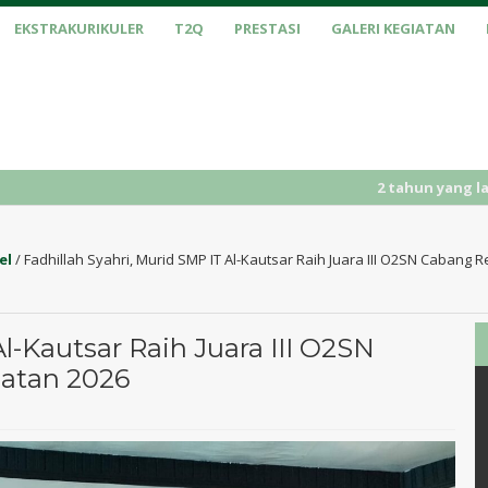
EKSTRAKURIKULER
T2Q
PRESTASI
GALERI KEGIATAN
2 tahun yang lalu
/ PENERIMAAN PE
el
/
Fadhillah Syahri, Murid SMP IT Al-Kautsar Raih Juara III O2SN Cabang
Al-Kautsar Raih Juara III O2SN
atan 2026