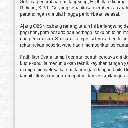
Selama perlombaan berlangsung, Fadhillah didampin
Ridwan, S.Pd., Gr, yang senantiasa memberikan arah
pertandingan dimulai hingga perlombaan selesai.
Ajang O2SN cabang renang tahun ini berlangsung d
pagi hari, para peserta dari berbagai sekolah telah
dan pemanasan. Suasana kompetisi terasa begitu h
rekan-rekan peserta yang hadir memberikan semanga
Fadhillah Syahri tampil dengan penuh percaya diri 
kupu-kupu, ia menunjukkan teknik kayuhan tangan ya
mampu menyelesaikan pertandingan dengan baik. Dil
tampil fokus menjaga kecepatan dan kestabilan geraka