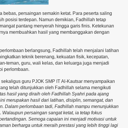
bebas, persaingan semakin ketat. Para peserta saling
 posisi terdepan. Namun demikian, Fadhillah tetap
angat pantang menyerah hingga garis finis. Ketekunan
 akhirnya membuahkan hasil yang membanggakan dengan
m perlombaan berlangsung, Fadhillah telah menjalani latihan
ningkatkan teknik berenang, kekuatan fisik, kecepatan,
man-teman, guru, wali kelas, dan keluarga juga menjadi
pi perlombaan.
g sekaligus guru PJOK SMP IT Al-Kautsar menyampaikan
ang telah ditunjukkan oleh Fadhillah selama mengikuti
tas hasil yang diraih oleh Fadhillah Syahri pada ajang
ni merupakan hasil dari latihan, disiplin, semangat, dan
pan. Dalam perlombaan tadi, Fadhillah mampu menunjukkan
 Walaupun persaingan sangat ketat, ia tetap fokus
ertandingan. Semoga capaian ini menjadi motivasi untuk
n berharga untuk meraih prestasi yang lebih tinggi lagi