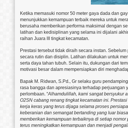
Ketika memasuki nomor 50 meter gaya dada dan gaya 
menunjukkan kemampuan terbaik mereka untuk meraih
berusaha memberikan performa maksimal dengan sem
latihan dan kedisiplinan yang selama ini dijalani
raihan Juara III tingkat kecamatan.
Prestasi tersebut tidak diraih secara instan. Sebelu
secara rutin dan disiplin. Latihan dilakukan untuk me
serta daya tahan tubuh. Selain itu, dukungan dari te
motivasi besar dalam mempersiapkan diri menghada
Bapak M. Ridwan, S.Pd., Gr selaku guru pendampin
rasa bangga dan apresiasinya terhadap perjuangan y
perlombaan. “
Alhamdulillah, kami sangat bersyukur a
O2SN cabang renang tingkat kecamatan ini. Prestasi i
kerja keras yang terus dijaga selama proses persia
keberanian dan semangat bertanding yang luar biasa.
memberikan kemampuan terbaiknya di setiap nomor p
terus meningkatkan kemampuan dan menjadi pengalama