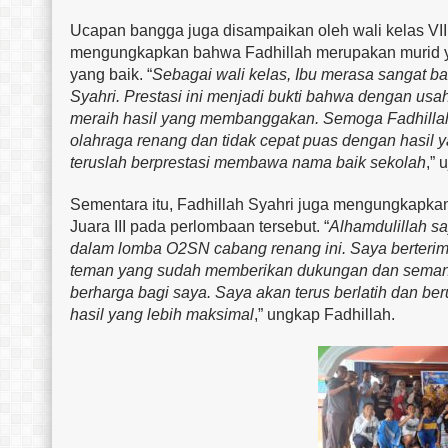
Ucapan bangga juga disampaikan oleh wali kelas VII 
mengungkapkan bahwa Fadhillah merupakan murid ya
yang baik. “
Sebagai wali kelas, Ibu merasa sangat b
Syahri. Prestasi ini menjadi bukti bahwa dengan usa
meraih hasil yang membanggakan. Semoga Fadhilla
olahraga renang dan tidak cepat puas dengan hasil 
teruslah berprestasi membawa nama baik sekolah
,” 
Sementara itu, Fadhillah Syahri juga mengungkapkan
Juara III pada perlombaan tersebut. “
Alhamdulillah s
dalam lomba O2SN cabang renang ini. Saya berterima
teman yang sudah memberikan dukungan dan semang
berharga bagi saya. Saya akan terus berlatih dan be
hasil yang lebih maksimal
,” ungkap Fadhillah.