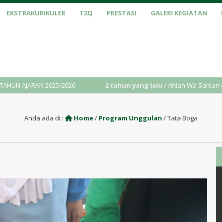
EKSTRAKURIKULER
T2Q
PRESTASI
GALERI KEGIATAN
AN 2025/2026
2 tahun yang lalu
/ Ahlan Wa Sahlan di Website R
Anda ada di :
Home
/
Program Unggulan
/
Tata Boga