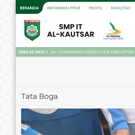
BERANDA
INFORMASI PPDB
PROFIL
FASILITAS
2 tahun yang lalu
SEKILAS INFO
/ PENERIMAAN PESERTA DIDIK BARU (PPDB) TAHUN AJAR
Tata Boga