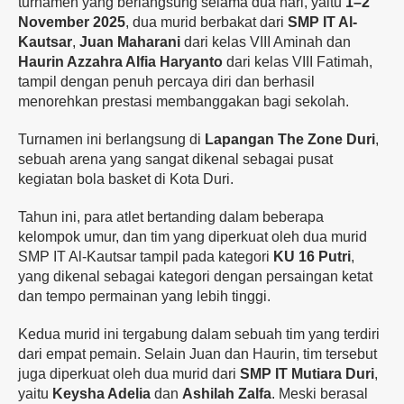
turnamen yang berlangsung selama dua hari, yaitu
1–2
November 2025
, dua murid berbakat dari
SMP IT Al-
Kautsar
,
Juan Maharani
dari kelas VIII Aminah dan
Haurin Azzahra Alfia Haryanto
dari kelas VIII Fatimah,
tampil dengan penuh percaya diri dan berhasil
menorehkan prestasi membanggakan bagi sekolah.
Turnamen ini berlangsung di
Lapangan The Zone Duri
,
sebuah arena yang sangat dikenal sebagai pusat
kegiatan bola basket di Kota Duri.
Tahun ini, para atlet bertanding dalam beberapa
kelompok umur, dan tim yang diperkuat oleh dua murid
SMP IT Al-Kautsar tampil pada kategori
KU 16 Putri
,
yang dikenal sebagai kategori dengan persaingan ketat
dan tempo permainan yang lebih tinggi.
Kedua murid ini tergabung dalam sebuah tim yang terdiri
dari empat pemain. Selain Juan dan Haurin, tim tersebut
juga diperkuat oleh dua murid dari
SMP IT Mutiara Duri
,
yaitu
Keysha Adelia
dan
Ashilah Zalfa
. Meski berasal