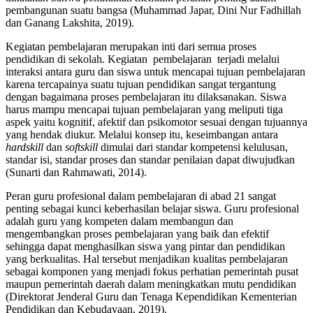
pembangunan suatu bangsa (Muhammad Japar, Dini Nur Fadhillah
dan Ganang Lakshita, 2019).
Kegiatan pembelajaran merupakan inti dari semua proses
pendidikan di sekolah. Kegiatan pembelajaran terjadi melalui
interaksi antara guru dan siswa untuk mencapai tujuan pembelajaran
karena tercapainya suatu tujuan pendidikan sangat tergantung
dengan bagaimana proses pembelajaran itu dilaksanakan. Siswa
harus mampu mencapai tujuan pembelajaran yang meliputi tiga
aspek yaitu kognitif, afektif dan psikomotor sesuai dengan tujuannya
yang hendak diukur. Melalui konsep itu, keseimbangan antara
hardskill
dan
softskill
dimulai dari standar kompetensi kelulusan,
standar isi, standar proses dan standar penilaian dapat diwujudkan
(Sunarti dan Rahmawati, 2014).
Peran guru profesional dalam pembelajaran di abad 21 sangat
penting sebagai kunci keberhasilan belajar siswa. Guru profesional
adalah guru yang kompeten dalam membangun dan
mengembangkan proses pembelajaran yang baik dan efektif
sehingga dapat menghasilkan siswa yang pintar dan pendidikan
yang berkualitas. Hal tersebut menjadikan kualitas pembelajaran
sebagai komponen yang menjadi fokus perhatian pemerintah pusat
maupun pemerintah daerah dalam meningkatkan mutu pendidikan
(Direktorat Jenderal Guru dan Tenaga Kependidikan Kementerian
Pendidikan dan Kebudayaan, 2019).