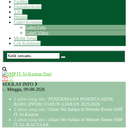
Fasilitas
Ekstrakurikuler
T2Q
Prestasi
Galeri Kegiatan
Galeri Foto
Galeri Video
Media Sosial
Cek Kelulusan
SEKILAS INFO
:
- Minggu, 09-08-2026
2 tahun yang lalu
/ PENERIMAAN PESERTA DIDIK
BARU (PPDB) TAHUN AJARAN 2025/2026
2 tahun yang lalu
/ Ahlan Wa Sahlan di Website Resmi SMP
IT Al-Kautsar
2 tahun yang lalu
/ Ahlan Wa Sahlan di Website Resmi SMP
IT AL-KAUTSAR