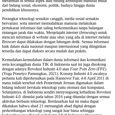
merambah di semua aspek atau bidang kehidupan manusia mulai
dari bidang sosial, ekonomi, politik, budaya hingga dunia
pendidikan khususnya.
Perangkat teknologi semakin canggih, media sosial semakin
bervariasi serta internet memudahkan manusia melakukan
pertukaran informasi dan saling berkomunikasi tanpa halangan
rintangan jarak dan waktu. Menjelajahi internet (
browsing
) untuk
mencari informasi di website atau situs yang ada di internet melalui
Browser dapat dilakukan dengan hitungan detik. Semua informasi
baik dalam skala nasional maupun internasional yang diinginkan
tersedia dan dapat diakses secara mudah dan praktis.
Kemudahan-kemudahan dalam dunia informasi dan komunikasi
serta kecanggihan dunia TIK di Indonesia saat ini juga disokong
dengan adanya Revolusi Industri 4.0 atau
Four Poin Zero
(FPZ)
(Yoga Prasetyo Pamungkas, 2021). Konsep Industri 4.0 awalnya
pertama kali diperkenalkan pada Hannover Fair, 4-8 April 2011 di
mana istilah tersebut oleh Pemerintah Jerman digunakan dalam
bidang industri berskala teknologi yaitu otomasi dan komputasi.
Selanjutnya, di Indonesia sendiri menyongsong kehadiran Revolusi
Industri 4.0 dimulai pada tahun 2016 yang ditandai dengan semua
aktivitas berbasis teknologi. Berdasarkan hal ini maka dapat
dikatakan bahwa abad 21 memanglah abad digital dengan
perkembangan teknologi yang sangat luar biasa sehingga