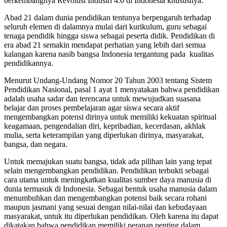
berkembangnya Revolusi Industri 4.0 di Indonesia khususnya.
Abad 21 dalam dunia pendidikan tentunya berpengaruh terhadap
seluruh elemen di dalamnya mulai dari kurikulum, guru sebagai
tenaga pendidik hingga siswa sebagai peserta didik. Pendidikan di
era abad 21 semakin mendapat perhatian yang lebih dari semua
kalangan karena nasib bangsa Indonesia tergantung pada kualitas
pendidikannya.
Menurut Undang-Undang Nomor 20 Tahun 2003 tentang Sistem
Pendidikan Nasional, pasal 1 ayat 1 menyatakan bahwa pendidikan
adalah usaha sadar dan terencana untuk mewujudkan suasana
belajar dan proses pembelajaran agar siswa secara aktif
mengembangkan potensi dirinya untuk memiliki kekuatan spiritual
keagamaan, pengendalian diri, kepribadian, kecerdasan, akhlak
mulia, serta keterampilan yang diperlukan dirinya, masyarakat,
bangsa, dan negara.
Untuk memajukan suatu bangsa, tidak ada pilihan lain yang tepat
selain mengembangkan pendidikan. Pendidikan terbukti sebagai
cara utama untuk meningkatkan kualitas sumber daya manusia di
dunia termasuk di Indonesia. Sebagai bentuk usaha manusia dalam
menumbuhkan dan mengembangkan potensi baik secara rohani
maupun jasmani yang sesuai dengan nilai-nilai dan kebudayaan
masyarakat, untuk itu diperlukan pendidikan. Oleh karena itu dapat
dikatakan bahwa pendidikan memiliki peranan penting dalam