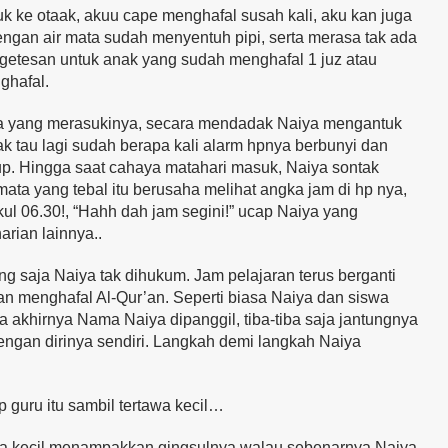
uk ke otaak, akuu cape menghafal susah kali, aku kan juga
dengan air mata sudah menyentuh pipi, serta merasa tak ada
ngetesan untuk anak yang sudah menghafal 1 juz atau
ghafal.
pa yang merasukinya, secara mendadak Naiya mengantuk
tak tau lagi sudah berapa kali alarm hpnya berbunyi dan
tup. Hingga saat cahaya matahari masuk, Naiya sontak
ta yang tebal itu berusaha melihat angka jam di hp nya,
l 06.30!, “Hahh dah jam segini!” ucap Naiya yang
arian lainnya..
ung saja Naiya tak dihukum. Jam pelajaran terus berganti
n menghafal Al-Qur’an. Seperti biasa Naiya dan siswa
 akhirnya Nama Naiya dipanggil, tiba-tiba saja jantungnya
engan dirinya sendiri. Langkah demi langkah Naiya
 guru itu sambil tertawa kecil…
awa kecil menampakkan gingsulnya walau sebenarnya Naiya