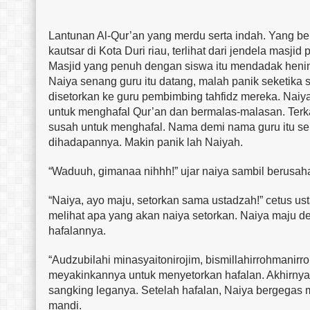
Lantunan Al-Qur’an yang merdu serta indah. Yang bera
kautsar di Kota Duri riau, terlihat dari jendela mas
Masjid yang penuh dengan siswa itu mendadak henin
Naiya senang guru itu datang, malah panik seketika
disetorkan ke guru pembimbing tahfidz mereka. Naiya 
untuk menghafal Qur’an dan bermalas-malasan. Terk
susah untuk menghafal. Nama demi nama guru itu seb
dihadapannya. Makin panik lah Naiyah.
“Waduuh, gimanaa nihhh!” ujar naiya sambil berusah
“Naiya, ayo maju, setorkan sama ustadzah!” cetus us
melihat apa yang akan naiya setorkan. Naiya maju 
hafalannya.
“Audzubilahi minasyaitonirojim, bismillahirrohmani
meyakinkannya untuk menyetorkan hafalan. Akhirnya
sangking leganya. Setelah hafalan, Naiya bergegas
mandi.