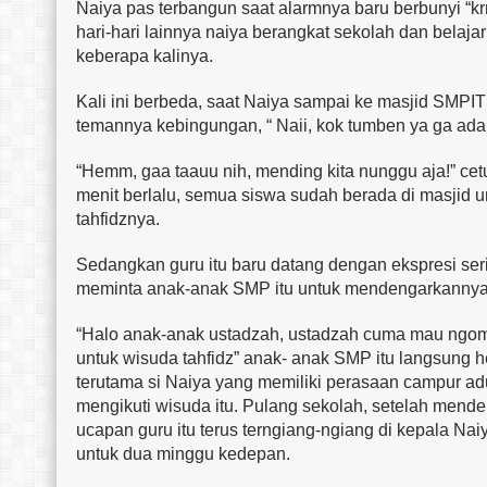
Naiya pas terbangun saat alarmnya baru berbunyi “kr
hari-hari lainnya naiya berangkat sekolah dan belaja
keberapa kalinya.
Kali ini berbeda, saat Naiya sampai ke masjid SMPIT l
temannya kebingungan, “ Naii, kok tumben ya ga ada
“Hemm, gaa taauu nih, mending kita nunggu aja!” ce
menit berlalu, semua siswa sudah berada di masjid 
tahfidznya.
Sedangkan guru itu baru datang dengan ekspresi seriu
meminta anak-anak SMP itu untuk mendengarkannya
“Halo anak-anak ustadzah, ustadzah cuma mau ngom
untuk wisuda tahfidz” anak- anak SMP itu langsung
terutama si Naiya yang memiliki perasaan campur aduk
mengikuti wisuda itu. Pulang sekolah, setelah mende
ucapan guru itu terus terngiang-ngiang di kepala N
untuk dua minggu kedepan.