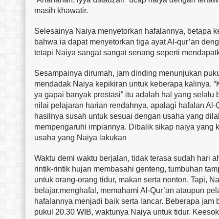
masih khawatir.
Selesainya Naiya menyetorkan hafalannya, betapa 
bahwa ia dapat menyetorkan tiga ayat Al-qur’an deng
tetapi Naiya sangat sangat senang seperti mendapatk
Sesampainya dirumah, jam dinding menunjukan pukul 1
mendadak Naiya kepikiran untuk keberapa kalinya. “Kir
ya gapai banyak prestasi” itu adalah hal yang selalu 
nilai pelajaran harian rendahnya, apalagi hafalan Al
hasilnya susah untuk sesuai dengan usaha yang dilakuk
mempengaruhi impiannya. Dibalik sikap naiya yang k
usaha yang Naiya lakukan
Waktu demi waktu berjalan, tidak terasa sudah hari ah
rintik-rintik hujan membasahi genteng, tumbuhan tamp
untuk orang-orang tidur, makan serta nonton. Tapi, 
belajar,menghafal, memahami Al-Qur’an ataupun pel
hafalannya menjadi baik serta lancar. Beberapa jam 
pukul 20.30 WIB, waktunya Naiya untuk tidur. Keesok