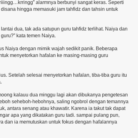
riiingg…krringg” alarmnya berbunyi sangat keras. Seperti
r disana hingga memasuki jam tahfidz dan tahsin untuk
antai dua, tak ada satupun guru tahfidz terlihat. Naiya dan
 guru?” kata temen Naiya.
tus Naiya dengan mimik wajah sedikit panik. Beberapa
untuk menyetorkan hafalan ke masing-masing guru
s. Setelah selesai menyetorkan hafalan, tiba-tiba guru itu
.
oong kalauu dua minggu lagi akan dibukanya pengetesan
 heboh seheboh-hebohnya, saling ngobrol dengan temannya
, antara senang atau khawatir. Karena ia takut tak dapat
ngar apa yang dikatakan guru tadi. sampai pulang pun,
aiya dan ia memutuskan untuk fokus dengan hafalannya