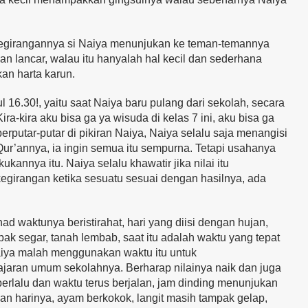
kegirangannya si Naiya menunjukan ke teman-temannya
an lancar, walau itu hanyalah hal kecil dan sederhana
an harta karun.
6.30!, yaitu saat Naiya baru pulang dari sekolah, secara
a-kira aku bisa ga ya wisuda di kelas 7 ini, aku bisa ga
berputar-putar di pikiran Naiya, Naiya selalu saja menangisi
-Qur’annya, ia ingin semua itu sempurna. Tetapi usahanya
annya itu. Naiya selalu khawatir jika nilai itu
egirangan ketika sesuatu sesuai dengan hasilnya, ada
ad waktunya beristirahat, hari yang diisi dengan hujan,
ak segar, tanah lembab, saat itu adalah waktu yang tepat
Naiya malah menggunakan waktu itu untuk
ajaran umum sekolahnya. Berharap nilainya naik dan juga
berlalu dan waktu terus berjalan, jam dinding menunjukan
an harinya, ayam berkokok, langit masih tampak gelap,