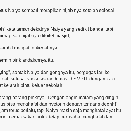
etus Naiya sembari merapikan hijab nya setelah selesai
” kata teman dekatnya Naiya yang sedikit bandel tapi
rapikan hijabnya ditoilet masjid,
ra sambil melipat mukenahnya.
rmin pink andalannya itu.
ing”, sontak Naiya dan gengnya itu, bergegas lari ke
sudah selesai sholat ashar di masjid SMPIT, dengan kaki
 ke arah pintu keluar sekolah.
arang-barang pinknya, Dengan angin malam yang dingin
rus bisa menghafal dan nyetorin dengan tenaang deehh!”
jam terus berlalu, tapi Naiya masih saja menghafal ayat itu
tu pun memaksakan untuk tetap berusaha menghafal dan