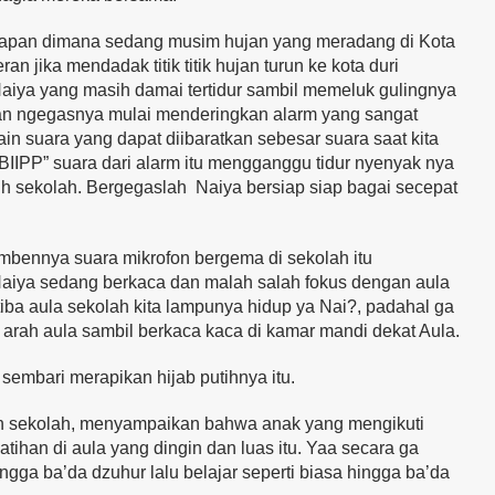
gelapan dimana sedang musim hujan yang meradang di Kota
an jika mendadak titik titik hujan turun ke kota duri
Naiya yang masih damai tertidur sambil memeluk gulingnya
gan ngegasnya mulai menderingkan alarm yang sangat
in suara yang dapat diibaratkan sebesar suara saat kita
BIIPP” suara dari alarm itu mengganggu tidur nyenyak nya
sih sekolah. Bergegaslah Naiya bersiap siap bagai secepat
mbennya suara mikrofon bergema di sekolah itu
Naiya sedang berkaca dan malah salah fokus dengan aula
 tiba aula sekolah kita lampunya hidup ya Nai?, padahal ga
e arah aula sambil berkaca kaca di kamar mandi dekat Aula.
 sembari merapikan hijab putihnya itu.
on sekolah, menyampaikan bahwa anak yang mengikuti
tihan di aula yang dingin dan luas itu. Yaa secara ga
ngga ba’da dzuhur lalu belajar seperti biasa hingga ba’da