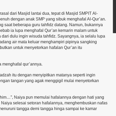
sal dari Masjid lantai dua, tepat di Masjid SMPIT Al-
jid penuh dengan anak SMP yang sibuk menghafal Al-Qur’an.
g saat beberapa guru tahfidz datang. Namun, bukannya
 sebab ia lupa menghafal Qur’an kemarin malam untuk
dari dulu ingin wisuda tahfidz. Sayangnya, ia selalu lupa
adang air mata keluar menghampiri pipinya sangking
utkan untuk menyetorkan hafalan Qur’an itu
a menghafal qur’annya.
tadzah itu dengan menyipitkan matanya seperti ingin
dengan tangan yang agak menggigil mulai menyetorkan
rrohim…”, Naiya pun memulai hafalannya dengan hati yang
 Naiya selesai setoran hafalannya, menghembuskan nafas
 menuruni tangga demi tangga hinga sampai ke kamar