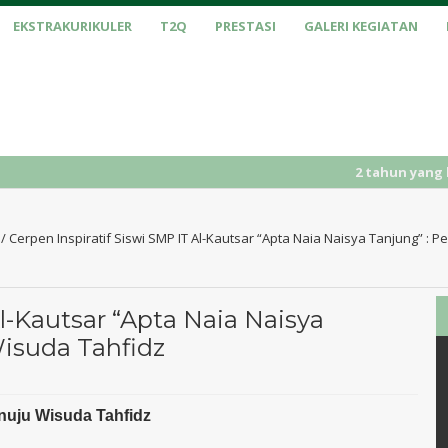
EKSTRAKURIKULER
T2Q
PRESTASI
GALERI KEGIATAN
2 tahun yang lalu
/ PENERIMAA
/
Cerpen Inspiratif Siswi SMP IT Al-Kautsar “Apta Naia Naisya Tanjung” :
Al-Kautsar “Apta Naia Naisya
Wisuda Tahfidz
nuju Wisuda Tahfidz