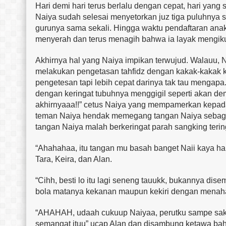
Hari demi hari terus berlalu dengan cepat, hari yang 
Naiya sudah selesai menyetorkan juz tiga puluhnya s
gurunya sama sekali. Hingga waktu pendaftaran anak 
menyerah dan terus menagih bahwa ia layak mengikut
Akhirnya hal yang Naiya impikan terwujud. Walauu, N
melakukan pengetasan tahfidz dengan kakak-kakak ke
pengetesan tapi lebih cepat darinya tak tau mengap
dengan keringat tubuhnya menggigil seperti akan dema
akhirnyaaa!!” cetus Naiya yang mempamerkan kepada
teman Naiya hendak memegang tangan Naiya sebagai
tangan Naiya malah berkeringat parah sangking terin
“Ahahahaa, itu tangan mu basah banget Naii kaya hab
Tara, Keira, dan Alan.
“Cihh, besti lo itu lagi seneng tauukk, bukannya dis
bola matanya kekanan maupun kekiri dengan menah
“AHAHAH, udaah cukuup Naiyaa, perutku sampe sakit 
semangat ituu” ucap Alan dan disambung ketawa ba