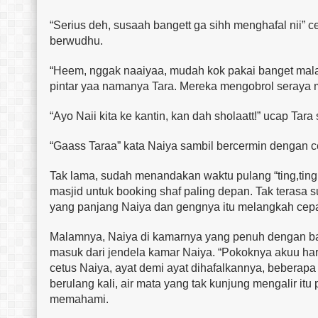
“Serius deh, susaah bangett ga sihh menghafal nii” c
berwudhu.
“Heem, nggak naaiyaa, mudah kok pakai banget malah
pintar yaa namanya Tara. Mereka mengobrol seraya me
“Ayo Naii kita ke kantin, kan dah sholaatt!” ucap Ta
“Gaass Taraa” kata Naiya sambil bercermin dengan ce
Tak lama, sudah menandakan waktu pulang “ting,ting,t
masjid untuk booking shaf paling depan. Tak terasa 
yang panjang Naiya dan gengnya itu melangkah cepat
Malamnya, Naiya di kamarnya yang penuh dengan b
masuk dari jendela kamar Naiya. “Pokoknya akuu ha
cetus Naiya, ayat demi ayat dihafalkannya, beberapa 
berulang kali, air mata yang tak kunjung mengalir i
memahami.