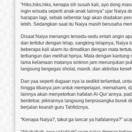
“Hiks,hiks,hiks, kenapa sih susah kali, ayo dong mas
ingin wisuda seperti anak-anak lainnya” ujar Naiya 
harapan lagi, sebab sebentar lagi akan diadakan pe
lebih. Sedangkan saat itu Naiya masih berusaha men
Disaat Naiya menangis tersedu-sedu entah angin a
dan tertidur dengan lelap, sangking lelapnya, Naiya 
beberapa kali alarm itu dimatikan dengan mata tertu
terbangun dan melihat hpnya. Mata dengan kantung ma
lama kelamaan matanya sinkron jam menunjukan puku
langsung bergegas sholat, mandi, dan aktivitas keseh
Dan yaa seperti dugaan nya ia sedikit terlambat, unt
hingga tibanya jam untuk mempelajari, memahami, da
lainnya akan menyetorkan hafalan Al-Qur’annya. pada
berdebar, pikirannya langsung berprasangka buruk d
berjalan kearah guru Tahfidznya.
“Kenapa Naiya?, takut ga lancar ya hafalannya?” ucap
“Ahahahah, iyya ustadzah” ucap naiya dengan tert