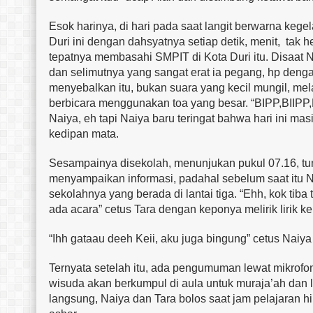
Esok harinya, di hari pada saat langit berwarna ke
Duri ini dengan dahsyatnya setiap detik, menit, tak her
tepatnya membasahi SMPIT di Kota Duri itu. Disaat 
dan selimutnya yang sangat erat ia pegang, hp den
menyebalkan itu, bukan suara yang kecil mungil, mela
berbicara menggunakan toa yang besar. “BIPP,BIIPP,
Naiya, eh tapi Naiya baru teringat bahwa hari ini ma
kedipan mata.
Sesampainya disekolah, menunjukan pukul 07.16, tu
menyampaikan informasi, padahal sebelum saat itu 
sekolahnya yang berada di lantai tiga. “Ehh, kok tiba
ada acara” cetus Tara dengan keponya melirik lirik k
“Ihh gataau deeh Keii, aku juga bingung” cetus Naiya
Ternyata setelah itu, ada pengumuman lewat mikrof
wisuda akan berkumpul di aula untuk muraja’ah dan la
langsung, Naiya dan Tara bolos saat jam pelajaran hi