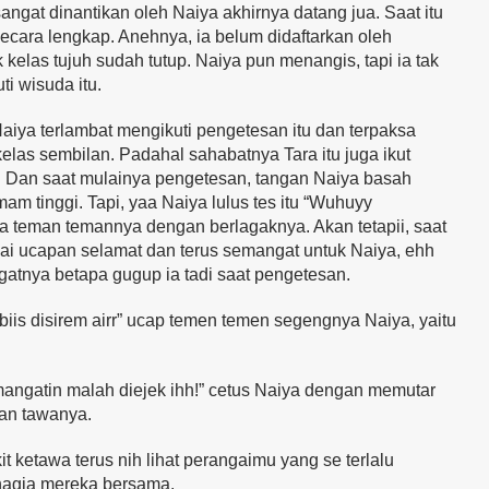
sangat dinantikan oleh Naiya akhirnya datang jua. Saat itu
ecara lengkap. Anehnya, ia belum didaftarkan oleh
kelas tujuh sudah tutup. Naiya pun menangis, tapi ia tak
i wisuda itu.
aiya terlambat mengikuti pengetesan itu dan terpaksa
las sembilan. Padahal sahabatnya Tara itu juga ikut
a. Dan saat mulainya pengetesan, tangan Naiya basah
m tinggi. Tapi, yaa Naiya lulus tes itu “Wuhuyy
 teman temannya dengan berlagaknya. Akan tetapii, saat
 ucapan selamat dan terus semangat untuk Naiya, ehh
gatnya betapa gugup ia tadi saat pengetesan.
iis disirem airr” ucap temen temen segengnya Naiya, yaitu
emangatin malah diejek ihh!” cetus Naiya dengan memutar
an tawanya.
ketawa terus nih lihat perangaimu yang se terlalu
hagia mereka bersama.