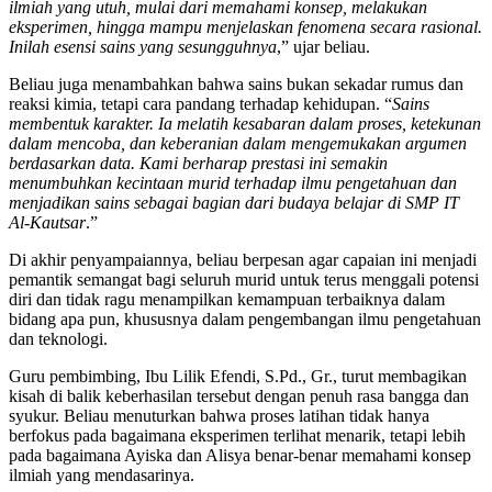
ilmiah yang utuh, mulai dari memahami konsep, melakukan
eksperimen, hingga mampu menjelaskan fenomena secara rasional.
Inilah esensi sains yang sesungguhnya
,” ujar beliau.
Beliau juga menambahkan bahwa sains bukan sekadar rumus dan
reaksi kimia, tetapi cara pandang terhadap kehidupan. “
Sains
membentuk karakter. Ia melatih kesabaran dalam proses, ketekunan
dalam mencoba, dan keberanian dalam mengemukakan argumen
berdasarkan data. Kami berharap prestasi ini semakin
menumbuhkan kecintaan murid terhadap ilmu pengetahuan dan
menjadikan sains sebagai bagian dari budaya belajar di SMP IT
Al-Kautsar
.”
Di akhir penyampaiannya, beliau berpesan agar capaian ini menjadi
pemantik semangat bagi seluruh murid untuk terus menggali potensi
diri dan tidak ragu menampilkan kemampuan terbaiknya dalam
bidang apa pun, khususnya dalam pengembangan ilmu pengetahuan
dan teknologi.
Guru pembimbing, Ibu Lilik Efendi, S.Pd., Gr., turut membagikan
kisah di balik keberhasilan tersebut dengan penuh rasa bangga dan
syukur. Beliau menuturkan bahwa proses latihan tidak hanya
berfokus pada bagaimana eksperimen terlihat menarik, tetapi lebih
pada bagaimana Ayiska dan Alisya benar-benar memahami konsep
ilmiah yang mendasarinya.