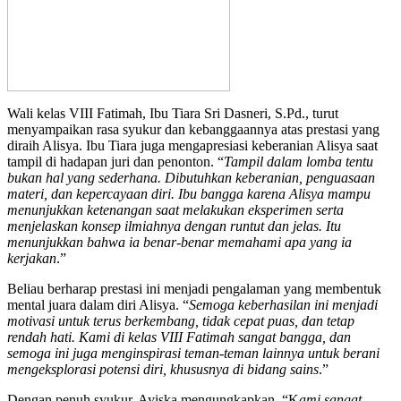
Wali kelas VIII Fatimah, Ibu Tiara Sri Dasneri, S.Pd., turut
menyampaikan rasa syukur dan kebanggaannya atas prestasi yang
diraih Alisya. Ibu Tiara juga mengapresiasi keberanian Alisya saat
tampil di hadapan juri dan penonton. “
Tampil dalam lomba tentu
bukan hal yang sederhana. Dibutuhkan keberanian, penguasaan
materi, dan kepercayaan diri. Ibu bangga karena Alisya mampu
menunjukkan ketenangan saat melakukan eksperimen serta
menjelaskan konsep ilmiahnya dengan runtut dan jelas. Itu
menunjukkan bahwa ia benar-benar memahami apa yang ia
kerjakan
.”
Beliau berharap prestasi ini menjadi pengalaman yang membentuk
mental juara dalam diri Alisya. “
Semoga keberhasilan ini menjadi
motivasi untuk terus berkembang, tidak cepat puas, dan tetap
rendah hati. Kami di kelas VIII Fatimah sangat bangga, dan
semoga ini juga menginspirasi teman-teman lainnya untuk berani
mengeksplorasi potensi diri, khususnya di bidang sains
.”
Dengan penuh syukur, Ayiska mengungkapkan, “K
ami sangat