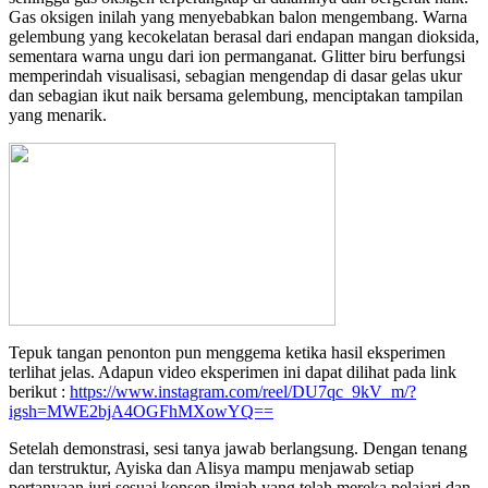
Gas oksigen inilah yang menyebabkan balon mengembang. Warna
gelembung yang kecokelatan berasal dari endapan mangan dioksida,
sementara warna ungu dari ion permanganat. Glitter biru berfungsi
memperindah visualisasi, sebagian mengendap di dasar gelas ukur
dan sebagian ikut naik bersama gelembung, menciptakan tampilan
yang menarik.
Tepuk tangan penonton pun menggema ketika hasil eksperimen
terlihat jelas. Adapun video eksperimen ini dapat dilihat pada link
berikut :
https://www.instagram.com/reel/DU7qc_9kV_m/?
igsh=MWE2bjA4OGFhMXowYQ==
Setelah demonstrasi, sesi tanya jawab berlangsung. Dengan tenang
dan terstruktur, Ayiska dan Alisya mampu menjawab setiap
pertanyaan juri sesuai konsep ilmiah yang telah mereka pelajari dan