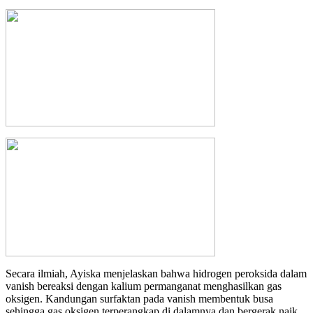
Secara ilmiah, Ayiska menjelaskan bahwa hidrogen peroksida dalam
vanish bereaksi dengan kalium permanganat menghasilkan gas
oksigen. Kandungan surfaktan pada vanish membentuk busa
sehingga gas oksigen terperangkap di dalamnya dan bergerak naik.