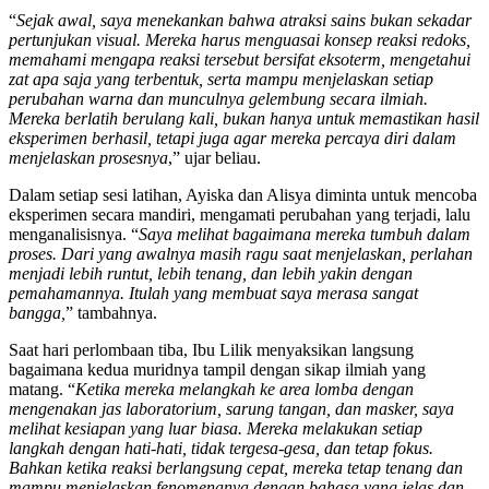
“
Sejak awal, saya menekankan bahwa atraksi sains bukan sekadar
pertunjukan visual. Mereka harus menguasai konsep reaksi redoks,
memahami mengapa reaksi tersebut bersifat eksoterm, mengetahui
zat apa saja yang terbentuk, serta mampu menjelaskan setiap
perubahan warna dan munculnya gelembung secara ilmiah.
Mereka berlatih berulang kali, bukan hanya untuk memastikan hasil
eksperimen berhasil, tetapi juga agar mereka percaya diri dalam
menjelaskan prosesnya
,” ujar beliau.
Dalam setiap sesi latihan, Ayiska dan Alisya diminta untuk mencoba
eksperimen secara mandiri, mengamati perubahan yang terjadi, lalu
menganalisisnya. “
Saya melihat bagaimana mereka tumbuh dalam
proses. Dari yang awalnya masih ragu saat menjelaskan, perlahan
menjadi lebih runtut, lebih tenang, dan lebih yakin dengan
pemahamannya. Itulah yang membuat saya merasa sangat
bangga,
” tambahnya.
Saat hari perlombaan tiba, Ibu Lilik menyaksikan langsung
bagaimana kedua muridnya tampil dengan sikap ilmiah yang
matang. “
Ketika mereka melangkah ke area lomba dengan
mengenakan jas laboratorium, sarung tangan, dan masker, saya
melihat kesiapan yang luar biasa. Mereka melakukan setiap
langkah dengan hati-hati, tidak tergesa-gesa, dan tetap fokus.
Bahkan ketika reaksi berlangsung cepat, mereka tetap tenang dan
mampu menjelaskan fenomenanya dengan bahasa yang jelas dan