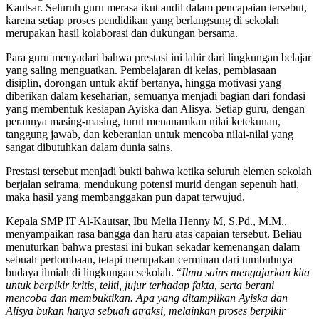
Kautsar. Seluruh guru merasa ikut andil dalam pencapaian tersebut,
karena setiap proses pendidikan yang berlangsung di sekolah
merupakan hasil kolaborasi dan dukungan bersama.
Para guru menyadari bahwa prestasi ini lahir dari lingkungan belajar
yang saling menguatkan. Pembelajaran di kelas, pembiasaan
disiplin, dorongan untuk aktif bertanya, hingga motivasi yang
diberikan dalam keseharian, semuanya menjadi bagian dari fondasi
yang membentuk kesiapan Ayiska dan Alisya. Setiap guru, dengan
perannya masing-masing, turut menanamkan nilai ketekunan,
tanggung jawab, dan keberanian untuk mencoba nilai-nilai yang
sangat dibutuhkan dalam dunia sains.
Prestasi tersebut menjadi bukti bahwa ketika seluruh elemen sekolah
berjalan seirama, mendukung potensi murid dengan sepenuh hati,
maka hasil yang membanggakan pun dapat terwujud.
Kepala SMP IT Al-Kautsar, Ibu Melia Henny M, S.Pd., M.M.,
menyampaikan rasa bangga dan haru atas capaian tersebut. Beliau
menuturkan bahwa prestasi ini bukan sekadar kemenangan dalam
sebuah perlombaan, tetapi merupakan cerminan dari tumbuhnya
budaya ilmiah di lingkungan sekolah. “
Ilmu sains mengajarkan kita
untuk berpikir kritis, teliti, jujur terhadap fakta, serta berani
mencoba dan membuktikan. Apa yang ditampilkan Ayiska dan
Alisya bukan hanya sebuah atraksi, melainkan proses berpikir