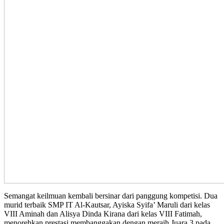
Semangat keilmuan kembali bersinar dari panggung kompetisi. Dua
murid terbaik SMP IT Al-Kautsar, Ayiska Syifa’ Maruli dari kelas
VIII Aminah dan Alisya Dinda Kirana dari kelas VIII Fatimah,
menorehkan prestasi membanggakan dengan meraih Juara 3 pada